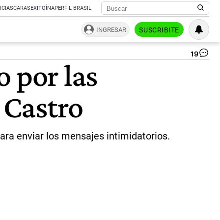
ICIAS
CARAS
EXITOÍNA
PERFIL BRASIL
INGRESAR
SUSCRIBITE
19
Ne
 por las
Ca
|
Ca
 Castro
ara enviar los mensajes intimidatorios.