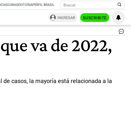
ICIAS
CARAS
EXITOÍNA
PERFIL BRASIL
INGRESAR
SUSCRIBITE
Ho
 que va de 2022,
en
Ro
|
Ca
de
pan
l de casos, la mayoría está relacionada a la