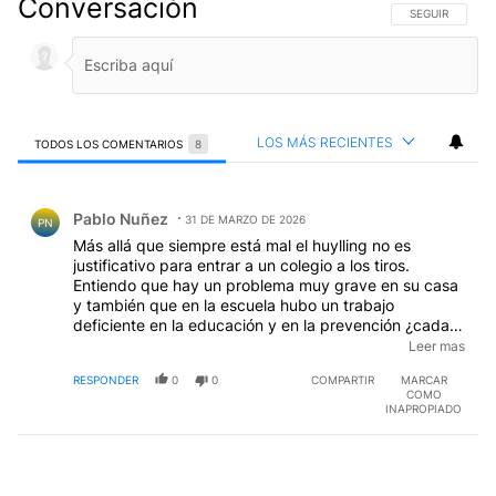
Conversación
SIGA ESTA CO
SEGUIR
LOS MÁS RECIENTES
TODOS LOS COMENTARIOS
8
Todos los comentarios
Comentario de Pablo Nuñez.
Pablo Nuñez
31 DE MARZO DE 2026
PN
Más allá que siempre está mal el huylling no es
justificativo para entrar a un colegio a los tiros.
Entiendo que hay un problema muy grave en su casa
y también que en la escuela hubo un trabajo
deficiente en la educación y en la prevención ¿cada
cuánto tiempo hay reuniones de padres en la escuela?
Leer mas
¿ de qué hablan? También debe decirse que hay
RESPONDER
0
0
COMPARTIR
MARCAR
ausencia de estado en la educación
COMO
INAPROPIADO