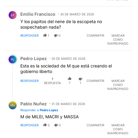
Comentario de Emilio Francisco.
Emilio Francisco
30 DE MARZO DE 2026
EF
Y los papitos del nene de la escopeta no
sospechaban nada?
RESPONDER
1
0
COMPARTIR
MARCAR
COMO
INAPROPIADO
Comentario de Pedro Lopez.
Pedro Lopez
30 DE MARZO DE 2026
PL
Esta es la sociedad de M que está creando el
gobierno liberto
1
RESPONDER
COMPARTIR
MARCAR
RESPUESTA
7
1
COMO
INAPROPIADO
Respuesta de Pablo Nuñez.
Pablo Nuñez
31 DE MARZO DE 2026
PN
Responder a
Pedro Lopez
M de MILEI, MACRI y MASSA
RESPONDER
0
0
COMPARTIR
MARCAR
COMO
INAPROPIADO