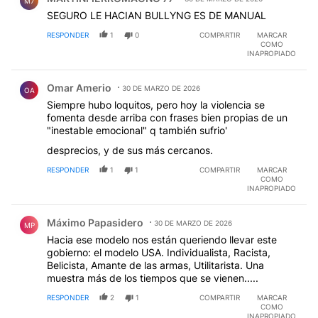
M7
SEGURO LE HACIAN BULLYNG ES DE MANUAL
RESPONDER
1
0
COMPARTIR
MARCAR
COMO
INAPROPIADO
Comentario de Omar Amerio.
Omar Amerio
30 DE MARZO DE 2026
OA
Siempre hubo loquitos, pero hoy la violencia se
fomenta desde arriba con frases bien propias de un
"inestable emocional" q también sufrio'
desprecios, y de sus más cercanos.
RESPONDER
1
1
COMPARTIR
MARCAR
COMO
INAPROPIADO
Comentario de Máximo Papasidero.
Máximo Papasidero
30 DE MARZO DE 2026
MP
Hacia ese modelo nos están queriendo llevar este
gobierno: el modelo USA. Individualista, Racista,
Belicista, Amante de las armas, Utilitarista. Una
muestra más de los tiempos que se vienen.....
RESPONDER
2
1
COMPARTIR
MARCAR
COMO
INAPROPIADO