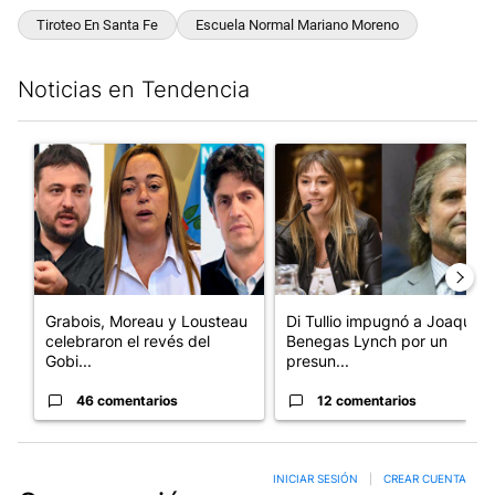
Tiroteo En Santa Fe
Escuela Normal Mariano Moreno
Noticias en Tendencia
Este listado muestra los artículos con más comentarios en los últim
Un artículo de tendencia con el título "Grabois, Moreau y Loust
Un artículo de tendencia con e
Grabois, Moreau y Lousteau
Di Tullio impugnó a Joaquín
celebraron el revés del
Benegas Lynch por un
Gobi...
presun...
46 comentarios
12 comentarios
INICIAR SESIÓN
|
CREAR CUENTA