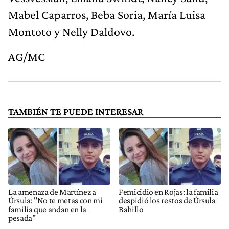
Mabel Caparros, Beba Soria, María Luisa
Montoto y Nelly Daldovo.
AG/MC
TAMBIÉN TE PUEDE INTERESAR
La amenaza de Martínez a
Femicidio en Rojas: la familia
Úrsula: "No te metas con mi
despidió los restos de Úrsula
familia que andan en la
Bahillo
pesada"