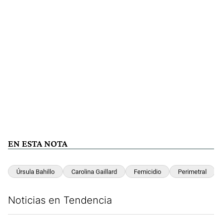
EN ESTA NOTA
Úrsula Bahillo
Carolina Gaillard
Femicidio
Perimetral
Noticias en Tendencia
Este listado muestra los artículos con más comentarios en los últim