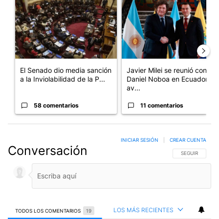
El Senado dio media sanción
Javier Milei se reunió con
a la Inviolabilidad de la P...
Daniel Noboa en Ecuador y
av...
58 comentarios
11 comentarios
INICIAR SESIÓN
|
CREAR CUENTA
Conversación
SIGA ESTA CO
SEGUIR
LOS MÁS RECIENTES
TODOS LOS COMENTARIOS
19