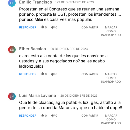
Emilio Francisco
29 DE DICIEMBRE DE 2023
EF
Protestan en el Congreso que se reunen una semana
por año, protesta la CGT, protestan los intendentes ...
por eso Milei es casa vez mas popular.
RESPONDER
0
0
COMPARTIR
MARCAR
COMO
INAPROPIADO
Comentario de Elber Bacalao.
Elber Bacalao
29 DE DICIEMBRE DE 2023
EB
claro, esta a la venta de los que les conviene a
ustedes y a sus negociados no? se les acabo
ladronzuelos
RESPONDER
0
0
COMPARTIR
MARCAR
COMO
INAPROPIADO
Comentario de Luis María Laviana.
Luis María Laviana
28 DE DICIEMBRE DE 2023
LM
Que le de cloacas, agua potable, luz, gas, asfalto a la
gente de su querida Matanza y que no hable al dope!!
RESPONDER
0
0
COMPARTIR
MARCAR
COMO
INAPROPIADO