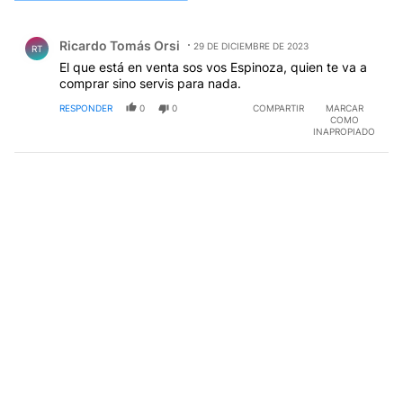
Todos los comentarios
Comentario de Ricardo Tomás Orsi.
Ricardo Tomás Orsi
29 DE DICIEMBRE DE 2023
RT
El que está en venta sos vos Espinoza, quien te va a
comprar sino servis para nada.
RESPONDER
0
0
COMPARTIR
MARCAR
COMO
INAPROPIADO