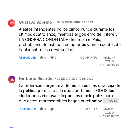
Comentario de Gustavo Sobrino.
Gustavo Sobrino
29 DE DICIEMBRE DE 2023
GS
A estos intendentes no los oímos nunca durante los
últimos cuatro años, mientras el gobierno del Títere y
LA CHORRA CONDENADA destruían el País,
probablemente estaban comprados y amenazados de
hablar sobre esa destrucción
RESPONDER
0
0
COMPARTIR
MARCAR
COMO
INAPROPIADO
Comentario de Norberto Ricardo.
Norberto Ricardo
29 DE DICIEMBRE DE 2023
NR
La federacion argentina de municipios, es otra caja de
la política peronista a la que aportamos TODOS los
ciudadanos vía tasa e impuestos municipales para
que estos impresentables hagan autobombo
EDITADO
RESPONDER
0
0
COMPARTIR
MARCAR
COMO
INAPROPIADO
Comentario de Emilio Francisco.