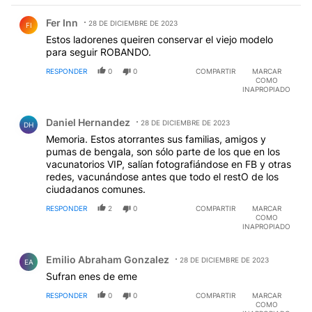
Comentario de Fer Inn.
Fer Inn
28 DE DICIEMBRE DE 2023
FI
Estos ladorenes queiren conservar el viejo modelo
para seguir ROBANDO.
RESPONDER
0
0
COMPARTIR
MARCAR
COMO
INAPROPIADO
Comentario de Daniel Hernandez.
Daniel Hernandez
28 DE DICIEMBRE DE 2023
DH
Memoria. Estos atorrantes sus familias, amigos y
pumas de bengala, son sólo parte de los que en los
vacunatorios VIP, salían fotografiándose en FB y otras
redes, vacunándose antes que todo el restO de los
ciudadanos comunes.
RESPONDER
2
0
COMPARTIR
MARCAR
COMO
INAPROPIADO
Comentario de Emilio Abraham Gonzalez.
Emilio Abraham Gonzalez
28 DE DICIEMBRE DE 2023
EA
Sufran enes de eme
RESPONDER
0
0
COMPARTIR
MARCAR
COMO