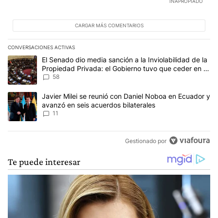
INAPROPIADO
CARGAR MÁS COMENTARIOS
CONVERSACIONES ACTIVAS
Este listado muestra los artículos con más comentarios en los últim
Un artículo de tendencia con el título "El Senado dio media sanci
El Senado dio media sanción a la Inviolabilidad de la
Propiedad Privada: el Gobierno tuvo que ceder en la
Ley del Manejo del Fuego
58
Un artículo de tendencia con el título "Javier Milei se reunió con
Javier Milei se reunió con Daniel Noboa en Ecuador y
avanzó en seis acuerdos bilaterales
11
Gestionado por