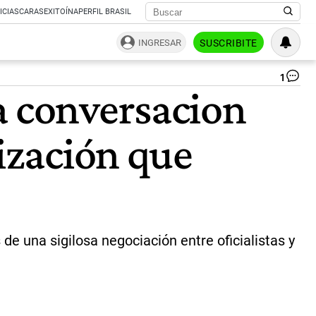
ICIAS
CARAS
EXITOÍNA
PERFIL BRASIL
INGRESAR
SUSCRIBITE
1
Ma
a conversacion
Ad
en
el
rización que
Co
|
Pa
Cua
 de una sigilosa negociación entre oficialistas y