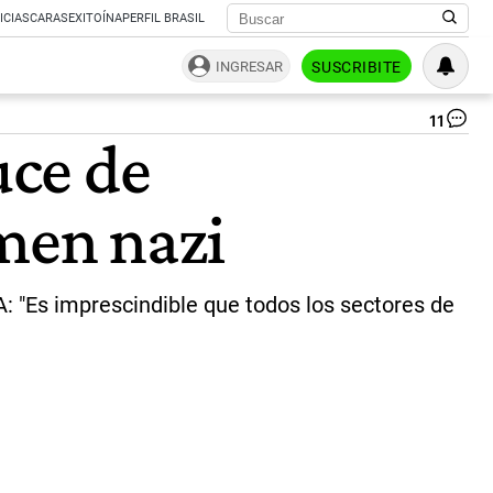
ICIAS
CARAS
EXITOÍNA
PERFIL BRASIL
INGRESAR
SUSCRIBITE
11
"L
uce de
de
con
de
imen nazi
DA
a
la
dir
pol
A: "Es imprescindible que todos los sectores de
|
Twi
/
@D