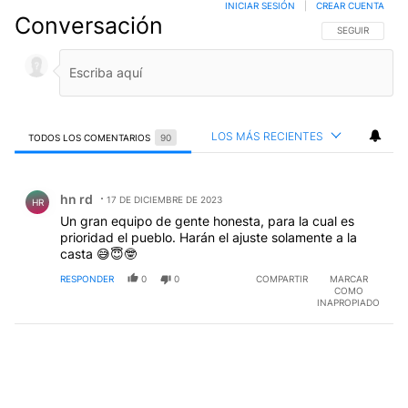
INICIAR SESIÓN
|
CREAR CUENTA
Conversación
SIGA ESTA CO
SEGUIR
LOS MÁS RECIENTES
TODOS LOS COMENTARIOS
90
Todos los comentarios
Comentario de hn rd.
hn rd
17 DE DICIEMBRE DE 2023
HR
Un gran equipo de gente honesta, para la cual es
prioridad el pueblo. Harán el ajuste solamente a la
casta 😅😇🤓
RESPONDER
0
0
COMPARTIR
MARCAR
COMO
INAPROPIADO