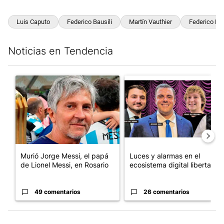
Luis Caputo
Federico Bausili
Martín Vauthier
Federico Fu
Noticias en Tendencia
Este listado muestra los artículos con más comentarios en los últim
Un artículo de tendencia con el título "Murió Jorge Messi, el pa
Un artículo de tendencia con el
Murió Jorge Messi, el papá
Luces y alarmas en el
de Lionel Messi, en Rosario
ecosistema digital libertario
49 comentarios
26 comentarios