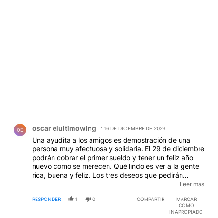
Comentario de oscar elultimowing.
oscar elultimowing
16 DE DICIEMBRE DE 2023
OE
Una ayudita a los amigos es demostración de una
persona muy afectuosa y solidaria. El 29 de diciembre
podrán cobrar el primer sueldo y tener un feliz año
nuevo como se merecen. Qué lindo es ver a la gente
rica, buena y feliz. Los tres deseos que pedirán
cuando alcen las copas serán tres: por la
Leer mas
hiperinflación en 2024, por la dolarización de las
RESPONDER
1
0
COMPARTIR
MARCAR
tarifas y por el aumento irrefrenable de los alimentos.
COMO
INAPROPIADO