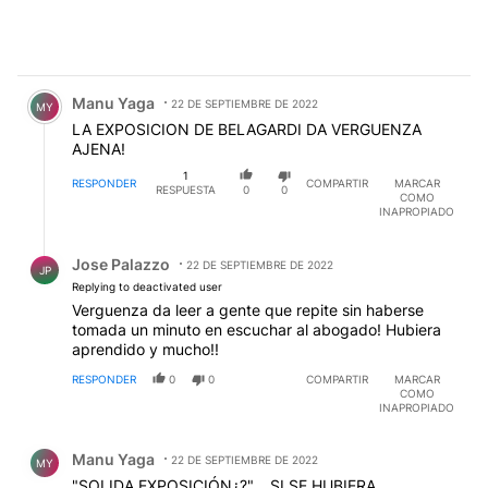
Comentario de Manu Yaga.
Manu Yaga
22 DE SEPTIEMBRE DE 2022
MY
LA EXPOSICION DE BELAGARDI DA VERGUENZA
AJENA!
1
RESPONDER
COMPARTIR
MARCAR
RESPUESTA
0
0
COMO
INAPROPIADO
Respuesta de Jose Palazzo.
Jose Palazzo
22 DE SEPTIEMBRE DE 2022
JP
Replying to deactivated user
Verguenza da leer a gente que repite sin haberse
tomada un minuto en escuchar al abogado! Hubiera
aprendido y mucho!!
RESPONDER
0
0
COMPARTIR
MARCAR
COMO
INAPROPIADO
Comentario de Manu Yaga.
Manu Yaga
22 DE SEPTIEMBRE DE 2022
MY
"SOLIDA EXPOSICIÓN¿?"... SI SE HUBIERA