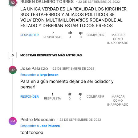
RUBEN DALMIRO TORRES
22 DE SEPTIEMBRE DE 2022
RD
LA UNICA VERDAD ES LA REALIDAD LOS KIRCHNER
SUS TESTAFERROS Y ALIADOS POLITICOS SE
VOLVIERON MULTIMILLONARIOS ROBANDOLE AL
ESTADO Y DEBERIAN ESTAR TODOS PRESOS
7
RESPONDER
COMPARTIR
MARCAR
RESPUESTAS
4
0
COMO
INAPROPIADO
5 respuestas más antiguas
MOSTRAR RESPUESTAS MÁS ANTIGUAS
5
Respuesta de Jose Palazzo.
Jose Palazzo
22 DE SEPTIEMBRE DE 2022
JP
Responder a
jorge jensen
Para en algún momento dejar de ser odiador y
pensar!!
1
RESPONDER
COMPARTIR
MARCAR
RESPUESTA
0
0
COMO
INAPROPIADO
Respuesta de Pedro Mococain.
Pedro Mococain
22 DE SEPTIEMBRE DE 2022
PM
Responder a
Jose Palazzo
tontitooooo