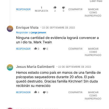
por el simple hecho de ser fanáticos extremistas. La
Leer mas
verdad no se puede esperar a que salga de la boca
1
de esta mujer
RESPONDER
COMPARTIR
MARCAR
RESPUESTA
2
0
COMO
INAPROPIADO
Respuesta de Enrique Viola.
Enrique Viola
22 DE SEPTIEMBRE DE 2022
EV
Responder a
jorge jensen
Ninguna cantidad de evidencia logrará convencer a
un i dio ta. Mark Twain
RESPONDER
0
0
COMPARTIR
MARCAR
COMO
INAPROPIADO
Comentario de Jesus Maria Galimberti.
Jesus Maria Galimberti
22 DE SEPTIEMBRE DE 2022
JM
Hemos estado como país en manos de una familia de
psicopatas saqueadores durante 20 años. El país
quedó destruido. Gracias familia Kirchner! SIn duda
recibirán su merecido
RESPONDER
4
0
COMPARTIR
MARCAR
COMO
INAPROPIADO
Comentario de RUBEN DALMIRO TORRES.