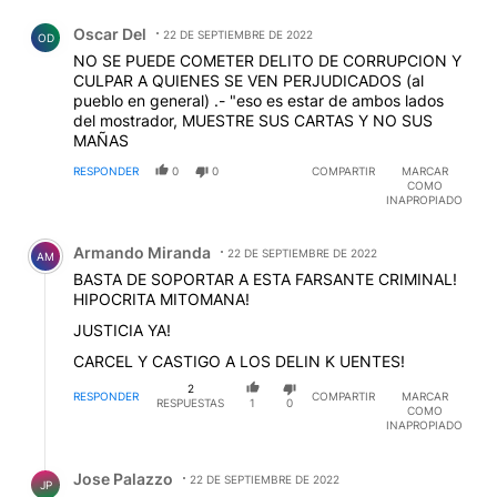
Comentario de Oscar Del.
Oscar Del
22 DE SEPTIEMBRE DE 2022
OD
NO SE PUEDE COMETER DELITO DE CORRUPCION Y
CULPAR A QUIENES SE VEN PERJUDICADOS (al
pueblo en general) .- "eso es estar de ambos lados
del mostrador, MUESTRE SUS CARTAS Y NO SUS
MAÑAS
RESPONDER
0
0
COMPARTIR
MARCAR
COMO
INAPROPIADO
Comentario de Armando Miranda.
Armando Miranda
22 DE SEPTIEMBRE DE 2022
AM
BASTA DE SOPORTAR A ESTA FARSANTE CRIMINAL!
HIPOCRITA MITOMANA!
JUSTICIA YA!
CARCEL Y CASTIGO A LOS DELIN K UENTES!
2
RESPONDER
COMPARTIR
MARCAR
RESPUESTAS
1
0
COMO
INAPROPIADO
Respuesta de Jose Palazzo.
Jose Palazzo
22 DE SEPTIEMBRE DE 2022
JP