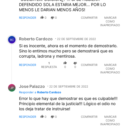
DEFENDIDO SOLA ESTARIA MEJOR... POR LO
MENOS LE DARIAN MENOS AÑOS!
RESPONDER
0
0
COMPARTIR
MARCAR
COMO
INAPROPIADO
Comentario de Roberto Cardozo.
Roberto Cardozo
22 DE SEPTIEMBRE DE 2022
RC
Si es inocente, ahora es el momento de demostrarlo.
Sino lo entimos mucho pero se demostrará que es
corrupta, ladrona y mentirosa.
1
RESPONDER
COMPARTIR
MARCAR
RESPUESTA
0
0
COMO
INAPROPIADO
Respuesta de Jose Palazzo.
Jose Palazzo
22 DE SEPTIEMBRE DE 2022
JP
Responder a
Roberto Cardozo
Error lo que hay que demostrar es que es culpable!!!
Principio elemental de la justicia!!! Lógico el odio no
los deja tratar de instruirse!
RESPONDER
0
0
COMPARTIR
MARCAR
COMO
INAPROPIADO