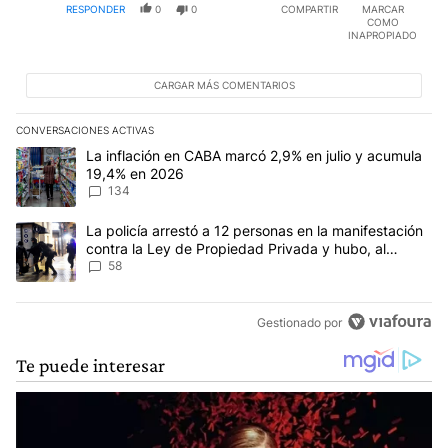
RESPONDER
0
0
COMPARTIR
MARCAR
COMO
INAPROPIADO
CARGAR MÁS COMENTARIOS
CONVERSACIONES ACTIVAS
Este listado muestra los artículos con más comentarios en los últim
Un artículo de tendencia con el título "La inflación en CABA mar
La inflación en CABA marcó 2,9% en julio y acumula
19,4% en 2026
134
Un artículo de tendencia con el título "La policía arrestó a 12 p
La policía arrestó a 12 personas en la manifestación
contra la Ley de Propiedad Privada y hubo, al
menos, 3 agentes heridos
58
Gestionado por