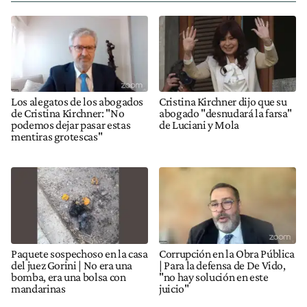
Los alegatos de los abogados
Cristina Kirchner dijo que su
de Cristina Kirchner: "No
abogado "desnudará la farsa"
podemos dejar pasar estas
de Luciani y Mola
mentiras grotescas"
Paquete sospechoso en la casa
Corrupción en la Obra Pública
del juez Gorini | No era una
| Para la defensa de De Vido,
bomba, era una bolsa con
"no hay solución en este
mandarinas
juicio"