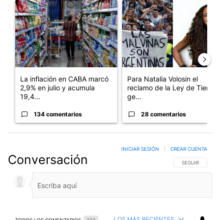
Un artículo de tendencia con el título "La inflación en CABA m
Un artículo de tendencia con e
La inflación en CABA marcó
Para Natalia Volosin el
2,9% en julio y acumula
reclamo de la Ley de Tierras
19,4...
ge...
134 comentarios
28 comentarios
INICIAR SESIÓN
|
CREAR CUENTA
Conversación
SIGA ESTA CO
SEGUIR
LOS MÁS RECIENTES