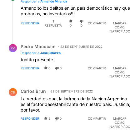
Responder a
Armando Miranda
Armandito los delitos en un país democrático hay que
probarlos, no inventarlos!!!
1
RESPONDER
COMPARTIR
MARCAR
RESPUESTA
0
0
COMO
INAPROPIADO
Respuesta de Pedro Mococain.
Pedro Mococain
22 DE SEPTIEMBRE DE 2022
PM
Responder a
Jose Palazzo
tontito presente
RESPONDER
0
0
COMPARTIR
MARCAR
COMO
INAPROPIADO
Comentario de Carlos Brun.
Carlos Brun
22 DE SEPTIEMBRE DE 2022
CB
La verdad es que, la ladrona de la Nacion Argentina
es el factor desestabilizante de nuestro pais. Justicia,
por favor.
RESPONDER
2
0
COMPARTIR
MARCAR
COMO
INAPROPIADO