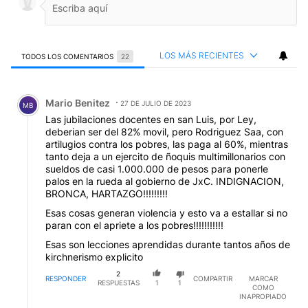
LOS MÁS RECIENTES
TODOS LOS COMENTARIOS
22
Todos los comentarios
Comentario de Mario Benitez.
Mario Benitez
27 DE JULIO DE 2023
MB
Las jubilaciones docentes en san Luis, por Ley,
deberian ser del 82% movil, pero Rodriguez Saa, con
artilugios contra los pobres, las paga al 60%, mientras
tanto deja a un ejercito de ñoquis multimillonarios con
sueldos de casi 1.000.000 de pesos para ponerle
palos en la rueda al gobierno de JxC. INDIGNACION,
BRONCA, HARTAZGO!!!!!!!!!
Esas cosas generan violencia y esto va a estallar si no
paran con el apriete a los pobres!!!!!!!!!!!
Esas son lecciones aprendidas durante tantos años de
kirchnerismo explicito
2
RESPONDER
COMPARTIR
MARCAR
RESPUESTAS
1
1
COMO
INAPROPIADO