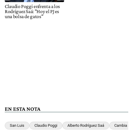
Claudio Poggi enfrenta a los
Rodríguez Saá: "Hoy el PJ es
una bolsa de gatos"
EN ESTA NOTA
San Luis
Claudio Poggi
Alberto Rodríguez Saá
Cambia Sa