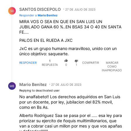
Respuesta de SANTOS DISCEPOLO.
SANTOS DISCEPOLO
27 DE JULIO DE 2023
SD
Responder a
Mario Benitez
MIRA VOS O SEA EN QUE EN SAN LUIS UN
JUBILADO GANA 60 %..EN BSAS 34 O 40 EN SANTA
FE....
PALOS EN EL RUEDA A JXC
JxC es un grupo humano maravilloso, unido con un
único objetivo: saquearte.
1
RESPONDER
COMPARTIR
MARCAR
RESPUESTA
0
1
COMO
INAPROPIADO
Respuesta de Mario Benitez.
Mario Benitez
27 DE JULIO DE 2023
MB
Replying to deactivated user
No analfabeto!! Los derechos adquiridos en San Luis
por un docente, por ley, jubilacion del 82% movil,
como en Bs As.
Alberto Rodriguez Saa se pasa por el ..... esa ley para
priorizar su ejercito de ñoquis muiltimillonarios, que
van a cobrar casi un millon por mes y que vos apañas