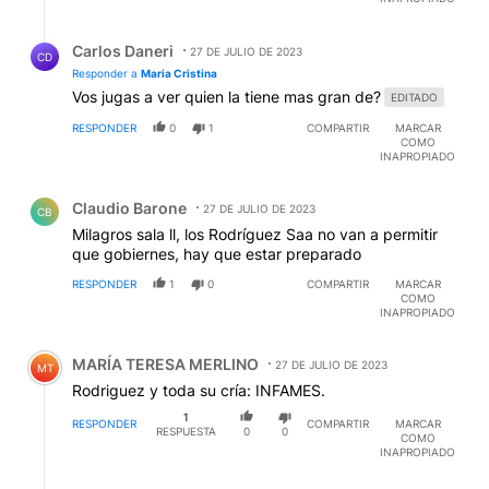
Respuesta de Carlos Daneri.
Carlos Daneri
27 DE JULIO DE 2023
CD
Responder a
Maria Cristina
Vos jugas a ver quien la tiene mas gran de?
EDITADO
RESPONDER
0
1
COMPARTIR
MARCAR
COMO
INAPROPIADO
Comentario de Claudio Barone.
Claudio Barone
27 DE JULIO DE 2023
CB
Milagros sala ll, los Rodríguez Saa no van a permitir
que gobiernes, hay que estar preparado
RESPONDER
1
0
COMPARTIR
MARCAR
COMO
INAPROPIADO
Comentario de MARÍA TERESA MERLINO.
MARÍA TERESA MERLINO
27 DE JULIO DE 2023
MT
Rodriguez y toda su cría: INFAMES.
1
RESPONDER
COMPARTIR
MARCAR
RESPUESTA
0
0
COMO
INAPROPIADO
Respuesta de Andres Argutti.