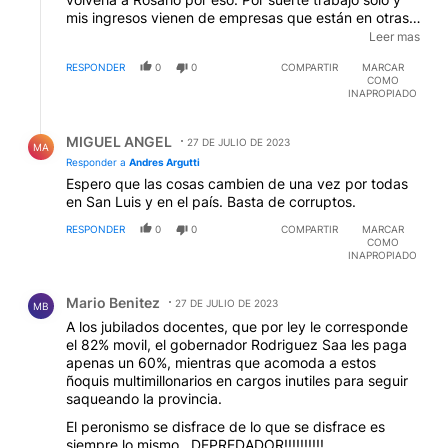
mis ingresos vienen de empresas que están en otras
provincias o afuera, no dependo de ninguna manera
Leer mas
de San Luis. Porque, si tuviera que lidiar con la gente
RESPONDER
0
0
COMPARTIR
MARCAR
de acá en mi trabajo, creo que o me mato o cometo
COMO
un asesinato en masa. El peor legado del peronismo
INAPROPIADO
(en San Luis y en el país) no es el dislate económico,
Respuesta de MIGUEL ANGEL.
ni la corrupción, ni el peso de la burocracia estatal, ni
MIGUEL ANGEL
la generación de pobreza material, ni nada de eso. En
27 DE JULIO DE 2023
MA
casi toda Argentina, con todos los recursos que hay,
Responder a
Andres Argutti
todo eso se podría revertir bastante rápido. Lo que no
Espero que las cosas cambien de una vez por todas
se puede revertir es el daño mental, cultural, ético y
en San Luis y en el país. Basta de corruptos.
espiritual que genera el peronismo con sus prácticas.
RESPONDER
0
0
COMPARTIR
MARCAR
Te aseguro que acá hay muchísima gente que no
COMO
importa tanto si el gobierno le da 1, 1.000 o
INAPROPIADO
1.000.000, sino que el esfuerzo necesario para que se
Comentario de Mario Benitez.
lo den sea lo más cercano a 0 posible. Son
Mario Benitez
generaciones enteras formadas así. Andá a
27 DE JULIO DE 2023
MB
revertirlo...
A los jubilados docentes, que por ley le corresponde
el 82% movil, el gobernador Rodriguez Saa les paga
apenas un 60%, mientras que acomoda a estos
ñoquis multimillonarios en cargos inutiles para seguir
saqueando la provincia.
El peronismo se disfrace de lo que se disfrace es
siempre lo mismo...DEPREDADOR!!!!!!!!!!