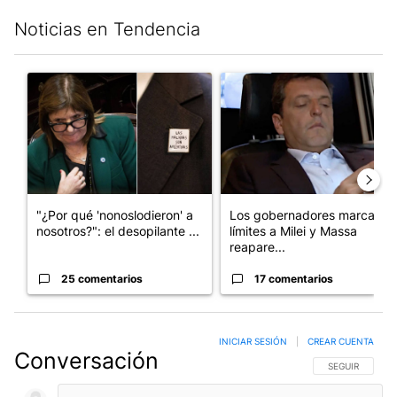
Noticias en Tendencia
Este listado muestra los artículos con más comentarios en los últim
Un artículo de tendencia con el título ""¿Por qué 'nonoslodieron
Un artículo de tendencia con e
"¿Por qué 'nonoslodieron' a
Los gobernadores marcan
nosotros?": el desopilante ...
límites a Milei y Massa
reapare...
25 comentarios
17 comentarios
INICIAR SESIÓN
|
CREAR CUENTA
Conversación
SIGA ESTA CO
SEGUIR