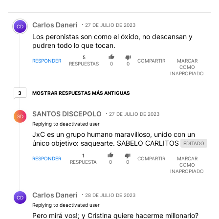
Comentario de Carlos Daneri.
Carlos Daneri
27 DE JULIO DE 2023
CD
Los peronistas son como el óxido, no descansan y
pudren todo lo que tocan.
5
RESPONDER
COMPARTIR
MARCAR
RESPUESTAS
0
0
COMO
INAPROPIADO
3 respuestas más antiguas
MOSTRAR RESPUESTAS MÁS ANTIGUAS
3
Respuesta de SANTOS DISCEPOLO.
SANTOS DISCEPOLO
27 DE JULIO DE 2023
SD
Replying to deactivated user
JxC es un grupo humano maravilloso, unido con un
único objetivo: saquearte. SABELO CARLITOS
EDITADO
1
RESPONDER
COMPARTIR
MARCAR
RESPUESTA
0
0
COMO
INAPROPIADO
Respuesta de Carlos Daneri.
Carlos Daneri
28 DE JULIO DE 2023
CD
Replying to deactivated user
Pero mirá vos!; y Cristina quiere hacerme millonario?