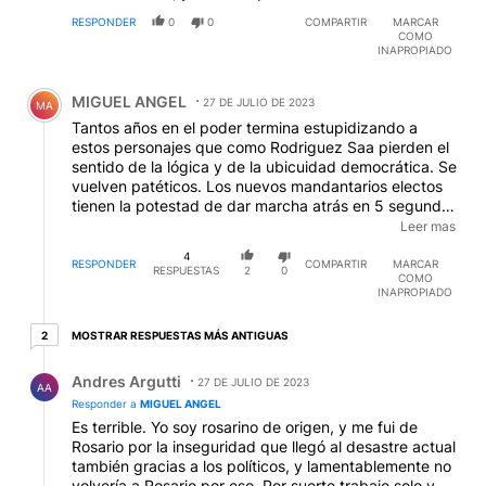
RESPONDER
0
0
COMPARTIR
MARCAR
COMO
INAPROPIADO
Comentario de MIGUEL ANGEL.
MIGUEL ANGEL
27 DE JULIO DE 2023
MA
Tantos años en el poder termina estupidizando a
estos personajes que como Rodriguez Saa pierden el
sentido de la lógica y de la ubicuidad democrática. Se
vuelven patéticos. Los nuevos mandantarios electos
tienen la potestad de dar marcha atrás en 5 segundos
con todas aquellas decisiones que sean vergonzosas.
Leer mas
Punto y aparte. La gente lo entiende y los designados
4
más aun; que son parte de una truchada evidente.
RESPONDER
COMPARTIR
MARCAR
RESPUESTAS
2
0
COMO
INAPROPIADO
2 respuestas más antiguas
MOSTRAR RESPUESTAS MÁS ANTIGUAS
2
Respuesta de Andres Argutti.
Andres Argutti
27 DE JULIO DE 2023
AA
Responder a
MIGUEL ANGEL
Es terrible. Yo soy rosarino de origen, y me fui de
Rosario por la inseguridad que llegó al desastre actual
también gracias a los políticos, y lamentablemente no
volvería a Rosario por eso. Por suerte trabajo solo y