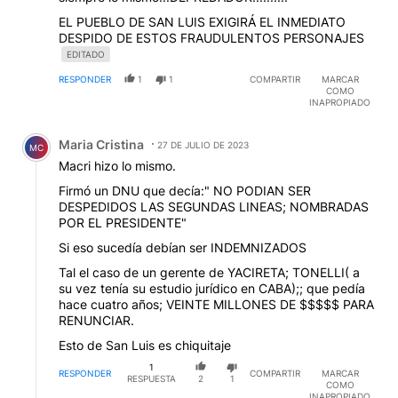
EL PUEBLO DE SAN LUIS EXIGIRÁ EL INMEDIATO
DESPIDO DE ESTOS FRAUDULENTOS PERSONAJES
EDITADO
RESPONDER
1
1
COMPARTIR
MARCAR
COMO
INAPROPIADO
Comentario de Maria Cristina.
Maria Cristina
27 DE JULIO DE 2023
MC
Macri hizo lo mismo.
Firmó un DNU que decía:" NO PODIAN SER
DESPEDIDOS LAS SEGUNDAS LINEAS; NOMBRADAS
POR EL PRESIDENTE"
Si eso sucedía debían ser INDEMNIZADOS
Tal el caso de un gerente de YACIRETA; TONELLI( a
su vez tenía su estudio jurídico en CABA);; que pedía
hace cuatro años; VEINTE MILLONES DE $$$$$ PARA
RENUNCIAR.
Esto de San Luis es chiquitaje
1
RESPONDER
COMPARTIR
MARCAR
RESPUESTA
2
1
COMO
INAPROPIADO