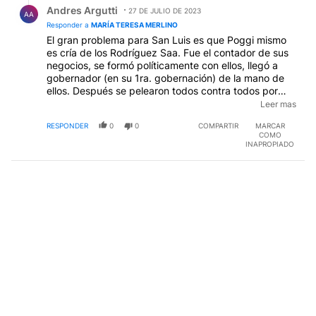
Andres Argutti
27 DE JULIO DE 2023
AA
Responder a
MARÍA TERESA MERLINO
El gran problema para San Luis es que Poggi mismo
es cría de los Rodríguez Saa. Fue el contador de sus
negocios, se formó políticamente con ellos, llegó a
gobernador (en su 1ra. gobernación) de la mano de
ellos. Después se pelearon todos contra todos por
poder y narcisismo. Poggi es 100% riñón de los
Leer mas
Rodríguez Saa. Es más, en el colmo del absurdo,
RESPONDER
0
0
COMPARTIR
MARCAR
ahora llegó de nuevo a gobernador con el apoyo del
COMO
Adolfo, que siguió peleado con el Alberto... En fin. No
INAPROPIADO
se puede esperar nada muy distinto, Poggi va a
cambiar algunas cosas pero para hacer su propio
negocio, esencialmente San Luis va a seguir siendo lo
mismo.