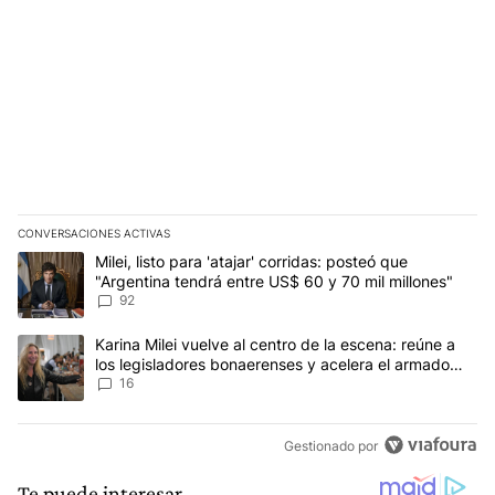
CONVERSACIONES ACTIVAS
Este listado muestra los artículos con más comentarios en los últim
Un artículo de tendencia con el título "Milei, listo para 'atajar' c
Milei, listo para 'atajar' corridas: posteó que
"Argentina tendrá entre US$ 60 y 70 mil millones"
92
Un artículo de tendencia con el título "Karina Milei vuelve al cen
Karina Milei vuelve al centro de la escena: reúne a
los legisladores bonaerenses y acelera el armado
para 2027
16
Gestionado por