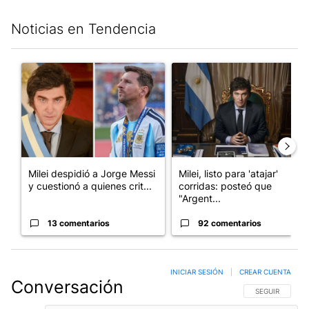
Noticias en Tendencia
Este listado muestra los artículos con más comentarios en los últim
Un artículo de tendencia con el título "Milei despidió a Jorge 
Un artículo de tendencia con el
Milei despidió a Jorge Messi
Milei, listo para 'atajar'
y cuestionó a quienes crit...
corridas: posteó que
"Argent...
13 comentarios
92 comentarios
INICIAR SESIÓN
|
CREAR CUENTA
Conversación
SIGA ESTA CO
SEGUIR