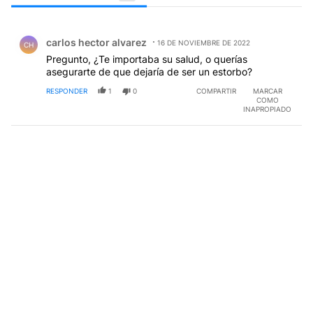
Todos los comentarios
Comentario de carlos hector alvarez.
carlos hector alvarez
16 DE NOVIEMBRE DE 2022
CH
Pregunto, ¿Te importaba su salud, o querías
asegurarte de que dejaría de ser un estorbo?
RESPONDER
1
0
COMPARTIR
MARCAR
COMO
INAPROPIADO