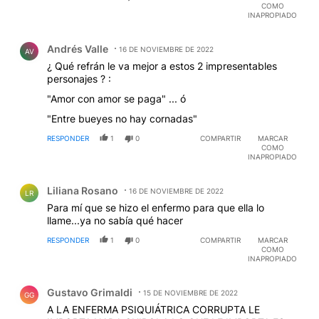
COMO
INAPROPIADO
Comentario de Andrés Valle.
Andrés Valle
16 DE NOVIEMBRE DE 2022
AV
¿ Qué refrán le va mejor a estos 2 impresentables
personajes ? :
"Amor con amor se paga" ... ó
"Entre bueyes no hay cornadas"
RESPONDER
1
0
COMPARTIR
MARCAR
COMO
INAPROPIADO
Comentario de Liliana Rosano.
Liliana Rosano
16 DE NOVIEMBRE DE 2022
LR
Para mí que se hizo el enfermo para que ella lo
llame...ya no sabía qué hacer
RESPONDER
1
0
COMPARTIR
MARCAR
COMO
INAPROPIADO
Comentario de Gustavo Grimaldi.
Gustavo Grimaldi
15 DE NOVIEMBRE DE 2022
GG
A LA ENFERMA PSIQUIÁTRICA CORRUPTA LE