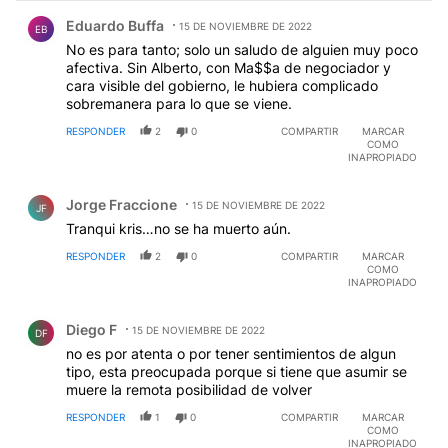
Comentario de Eduardo Buffa.
Eduardo Buffa
15 DE NOVIEMBRE DE 2022
EB
No es para tanto; solo un saludo de alguien muy poco
afectiva. Sin Alberto, con Ma$$a de negociador y
cara visible del gobierno, le hubiera complicado
sobremanera para lo que se viene.
RESPONDER
2
0
COMPARTIR
MARCAR
COMO
INAPROPIADO
Comentario de Jorge Fraccione.
Jorge Fraccione
15 DE NOVIEMBRE DE 2022
JF
Tranqui kris…no se ha muerto aún.
RESPONDER
2
0
COMPARTIR
MARCAR
COMO
INAPROPIADO
Comentario de Diego F.
Diego F
15 DE NOVIEMBRE DE 2022
DF
no es por atenta o por tener sentimientos de algun
tipo, esta preocupada porque si tiene que asumir se
muere la remota posibilidad de volver
RESPONDER
1
0
COMPARTIR
MARCAR
COMO
INAPROPIADO