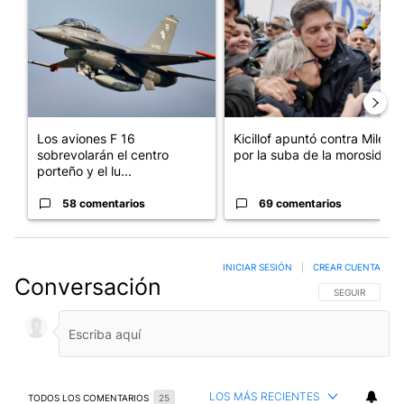
Un artículo de tendencia con el título "Los aviones F 16 sobrevo
Un artículo de tendencia con el
Los aviones F 16
Kicillof apuntó contra Milei
sobrevolarán el centro
por la suba de la morosida...
porteño y el lu...
58 comentarios
69 comentarios
INICIAR SESIÓN
|
CREAR CUENTA
Conversación
SIGA ESTA CO
SEGUIR
LOS MÁS RECIENTES
TODOS LOS COMENTARIOS
25