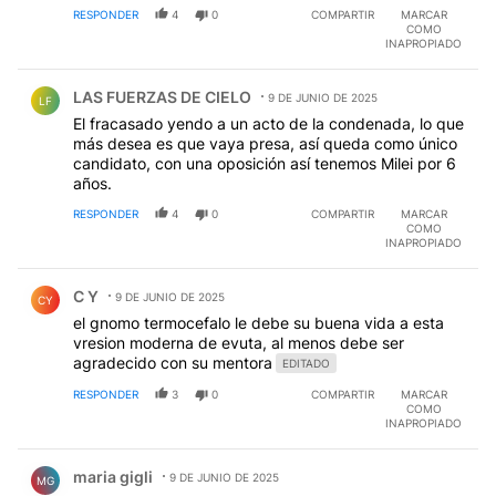
RESPONDER
4
0
COMPARTIR
MARCAR
COMO
INAPROPIADO
Comentario de LAS FUERZAS DE CIELO.
LAS FUERZAS DE CIELO
9 DE JUNIO DE 2025
LF
El fracasado yendo a un acto de la condenada, lo que
más desea es que vaya presa, así queda como único
candidato, con una oposición así tenemos Milei por 6
años.
RESPONDER
4
0
COMPARTIR
MARCAR
COMO
INAPROPIADO
Comentario de C Y.
C Y
9 DE JUNIO DE 2025
CY
el gnomo termocefalo le debe su buena vida a esta
vresion moderna de evuta, al menos debe ser
agradecido con su mentora
EDITADO
RESPONDER
3
0
COMPARTIR
MARCAR
COMO
INAPROPIADO
Comentario de maria gigli.
maria gigli
9 DE JUNIO DE 2025
MG