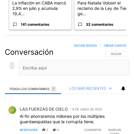
La inflación en CABA marcó
Para Natalia Volosin el
2,9% en julio y acumula
reclamo de la Ley de Tierras
19,4...
ge...
141 comentarios
32 comentarios
INICIAR SESIÓN
|
CREAR CUENTA
Conversación
SIGA ESTA CO
SEGUIR
LOS MÁS RECIENTES
TODOS LOS COMENTARIOS
7
Todos los comentarios
Comentario de LAS FUERZAS DE CIELO.
LAS FUERZAS DE CIELO
9 DE JUNIO DE 2025
LF
Al fin ahorraremos millones por los múltiples
guardaespaldas que la corrupta tiene.
RESPONDER
2
0
COMPARTIR
MARCAR
COMO