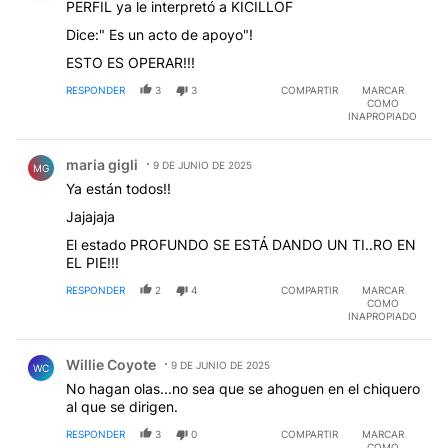
PERFIL ya le interpretó a KICILLOF
Dice:" Es un acto de apoyo"!
ESTO ES OPERAR!!!
RESPONDER
3
3
COMPARTIR
MARCAR
COMO
INAPROPIADO
Comentario de maria gigli.
maria gigli
9 DE JUNIO DE 2025
MG
Ya están todos!!
Jajajaja
El estado PROFUNDO SE ESTÁ DANDO UN TI..RO EN
EL PIE!!!
RESPONDER
2
4
COMPARTIR
MARCAR
COMO
INAPROPIADO
Comentario de Willie Coyote.
Willie Coyote
9 DE JUNIO DE 2025
WC
No hagan olas...no sea que se ahoguen en el chiquero
al que se dirigen.
RESPONDER
3
0
COMPARTIR
MARCAR
COMO