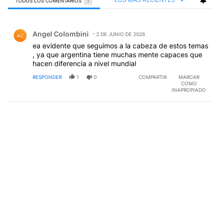
TODOS LOS COMENTARIOS
1
Todos los comentarios
Comentario de Angel Colombini.
Angel Colombini
2 DE JUNIO DE 2026
AC
ea evidente que seguimos a la cabeza de estos temas
, ya que argentina tiene muchas mente capaces que
hacen diferencia a nivel mundial
RESPONDER
1
0
COMPARTIR
MARCAR
COMO
INAPROPIADO