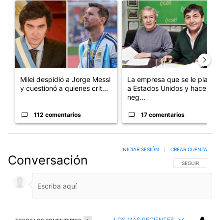
Un artículo de tendencia con el título "Milei despidió a Jorge 
Un artículo de tendencia con 
Milei despidió a Jorge Messi
La empresa que se le plantó
y cuestionó a quienes crit...
a Estados Unidos y hace
neg...
112 comentarios
17 comentarios
INICIAR SESIÓN
|
CREAR CUENTA
Conversación
SIGA ESTA CO
SEGUIR
LOS MÁS RECIENTES