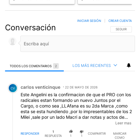
INICIAR SESIÓN
|
CREAR CUENTA
Conversación
SIGA ESTA CO
SEGUIR
LOS MÁS RECIENTES
TODOS LOS COMENTARIOS
2
Todos los comentarios
Comentario de carlos venticinque.
carlos venticinque
22 DE MAYO DE 2026
CV
Este Angelini es la confirmacion de que el PRO con los
radicales estan formando un nuevo Juntos por el
Cargo, o como sea ,LLAfana es su 2da Marca ,como
esta se esta hundiendo ,por lo impresentables de los 2
Milei ,sale por un lado Macri a dar notas y actos de
100 personas todos con chequera forrada ,por otro
Leer mas
lado sale "la Piba " Pato ,todos jugadores que
1
parecen peleados ,Pullaro el Gdor "Invencible",
RESPONDER
COMPARTIR
MARCAR
RESPUESTA
1
1
COMO
Llaryola tambien desconforme por la ley que saca los