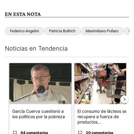
EN ESTA NOTA
Federico Angelini
Patricia Bullrich
Maximiliano Pullaro
PR
Noticias en Tendencia
Este listado muestra los artículos con más comentarios en los últim
Un artículo de tendencia con el título "García Cuerva cuestionó 
Un artículo de tendencia con 
García Cuerva cuestionó a
El consumo de lácteos se
los políticos por la pobreza
recupera a fuerza de
productos...
64 comentarios
20 comentarios