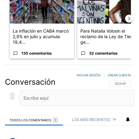
La inflación en CABA marcó
Para Natalia Volosin el
2,9% en julio y acumula
reclamo de la Ley de Tierras
19,4...
ge...
135 comentarios
32 comentarios
INICIAR SESIÓN
|
CREAR CUENTA
Conversación
SIGA ESTA CO
SEGUIR
LOS MÁS RECIENTES
TODOS LOS COMENTARIOS
1
Todos los comentarios
Comentario de Angel Martinez.