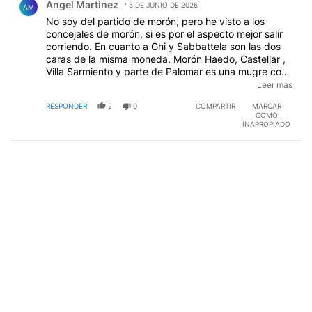
Angel Martinez
5 DE JUNIO DE 2026
AM
No soy del partido de morón, pero he visto a los
concejales de morón, si es por el aspecto mejor salir
corriendo. En cuanto a Ghi y Sabbattela son las dos
caras de la misma moneda. Morón Haedo, Castellar ,
Villa Sarmiento y parte de Palomar es una mugre con
calles con cráteres por doquier. No sé que hacen los
Leer mas
1500 empleados a cargo del bacheo, luminarias y
RESPONDER
2
0
COMPARTIR
MARCAR
mantenimientos de las plazas de los 9000 empleados
COMO
que tiene el municipio.
INAPROPIADO