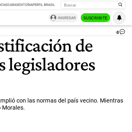
ICIAS
CARAS
EXITOÍNA
PERFIL BRASIL
INGRESAR
SUSCRIBITE
6
Pa
stificación de
Qu
|
CE
s legisladores
cumplió con las normas del país vecino. Mientras
o Morales.