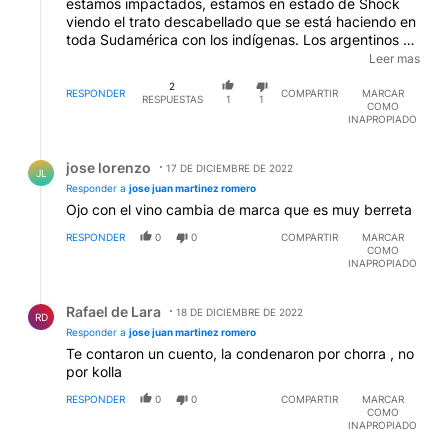
estamos impactados, estamos en estado de Shock
viendo el trato descabellado que se está haciendo en
toda Sudamérica con los indígenas. Los argentinos de
bien, los argentinos honrados , deben de acudir en
Leer mas
masa a La Plaza de Mayo, en solidaridad con Milagro
2
Sala. En Europa estamos esperando acontecimientos
RESPONDER
COMPARTIR
MARCAR
RESPUESTAS
1
1
COMO
en favor del indulto de Milagro Sala.
INAPROPIADO
Respuesta de jose lorenzo.
jose lorenzo
17 DE DICIEMBRE DE 2022
JL
Responder a
jose juan martinez romero
Ojo con el vino cambia de marca que es muy berreta
RESPONDER
0
0
COMPARTIR
MARCAR
COMO
INAPROPIADO
Respuesta de Rafael de Lara.
Rafael de Lara
18 DE DICIEMBRE DE 2022
RD
Responder a
jose juan martinez romero
Te contaron un cuento, la condenaron por chorra , no
por kolla
RESPONDER
0
0
COMPARTIR
MARCAR
COMO
INAPROPIADO