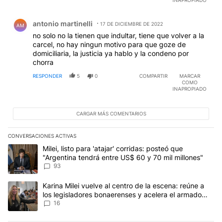
INAPROPIADO
Comentario de antonio martinelli.
antonio martinelli
17 DE DICIEMBRE DE 2022
AM
no solo no la tienen que indultar, tiene que volver a la
carcel, no hay ningun motivo para que goze de
domiciliaria, la justicia ya hablo y la condeno por
chorra
RESPONDER
5
0
COMPARTIR
MARCAR
COMO
INAPROPIADO
CARGAR MÁS COMENTARIOS
CONVERSACIONES ACTIVAS
Este listado muestra los artículos con más comentarios en los últim
Un artículo de tendencia con el título "Milei, listo para 'atajar' 
Milei, listo para 'atajar' corridas: posteó que
"Argentina tendrá entre US$ 60 y 70 mil millones"
93
Un artículo de tendencia con el título "Karina Milei vuelve al cen
Karina Milei vuelve al centro de la escena: reúne a
los legisladores bonaerenses y acelera el armado
para 2027
16