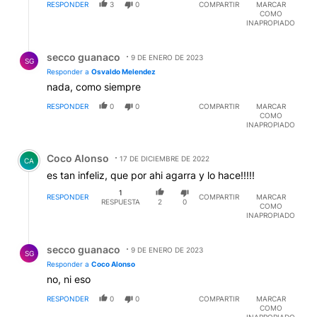
RESPONDER
3
0
COMPARTIR
MARCAR
COMO
INAPROPIADO
Respuesta de secco guanaco.
secco guanaco
9 DE ENERO DE 2023
SG
Responder a
Osvaldo Melendez
nada, como siempre
RESPONDER
0
0
COMPARTIR
MARCAR
COMO
INAPROPIADO
Comentario de Coco Alonso.
Coco Alonso
17 DE DICIEMBRE DE 2022
CA
es tan infeliz, que por ahi agarra y lo hace!!!!!
1
RESPONDER
COMPARTIR
MARCAR
RESPUESTA
2
0
COMO
INAPROPIADO
Respuesta de secco guanaco.
secco guanaco
9 DE ENERO DE 2023
SG
Responder a
Coco Alonso
no, ni eso
RESPONDER
0
0
COMPARTIR
MARCAR
COMO