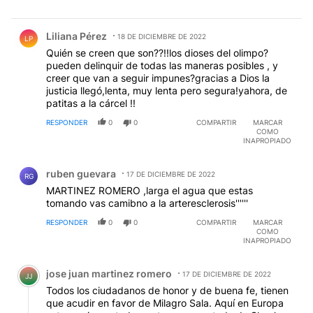
Comentario de Liliana Pérez.
Liliana Pérez
18 DE DICIEMBRE DE 2022
LP
Quién se creen que son??!!los dioses del olimpo?
pueden delinquir de todas las maneras posibles , y
creer que van a seguir impunes?gracias a Dios la
justicia llegó,lenta, muy lenta pero segura!yahora, de
patitas a la cárcel !!
RESPONDER
0
0
COMPARTIR
MARCAR
COMO
INAPROPIADO
Comentario de ruben guevara.
ruben guevara
17 DE DICIEMBRE DE 2022
RG
MARTINEZ ROMERO ,larga el agua que estas
tomando vas camibno a la arteresclerosis''''''
RESPONDER
0
0
COMPARTIR
MARCAR
COMO
INAPROPIADO
Comentario de jose juan martinez romero.
jose juan martinez romero
17 DE DICIEMBRE DE 2022
JJ
Todos los ciudadanos de honor y de buena fe, tienen
que acudir en favor de Milagro Sala. Aquí en Europa