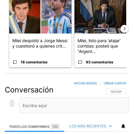
Milei despidió a Jorge Messi
Milei, listo para 'atajar'
y cuestionó a quienes crit...
corridas: posteó que
"Argent...
16 comentarios
93 comentarios
INICIAR SESIÓN
|
CREAR CUENTA
Conversación
SIGA ESTA CO
SEGUIR
LOS MÁS RECIENTES
TODOS LOS COMENTARIOS
100