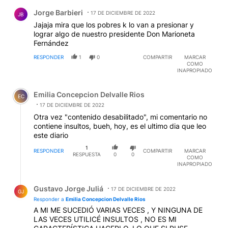
Comentario de Jorge Barbieri.
Jorge Barbieri
17 DE DICIEMBRE DE 2022
JB
Jajaja mira que los pobres k lo van a presionar y
lograr algo de nuestro presidente Don Marioneta
Fernández
RESPONDER
1
0
COMPARTIR
MARCAR
COMO
INAPROPIADO
Comentario de Emilia Concepcion Delvalle Rios.
Emilia Concepcion Delvalle Rios
EC
17 DE DICIEMBRE DE 2022
Otra vez "contenido desabilitado", mi comentario no
contiene insultos, bueh, hoy, es el ultimo dia que leo
este diario
1
RESPONDER
COMPARTIR
MARCAR
RESPUESTA
0
0
COMO
INAPROPIADO
Respuesta de Gustavo Jorge Juliá.
Gustavo Jorge Juliá
17 DE DICIEMBRE DE 2022
GJ
Responder a
Emilia Concepcion Delvalle Rios
A MI ME SUCEDIÓ VARIAS VECES , Y NINGUNA DE
LAS VECES UTILICÉ INSULTOS , NO ES MI