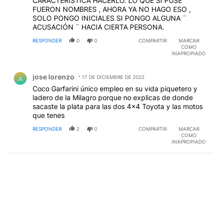
CARACTERÍSTICA HACERLO. LO QUE SI PUSE
FUERON NOMBRES , AHORA YA NO HAGO ESO ,
SOLO PONGO INICIALES SI PONGO ALGUNA ¨
ACUSACIÓN ¨ HACIA CIERTA PERSONA.
RESPONDER
0
0
COMPARTIR
MARCAR
COMO
INAPROPIADO
Comentario de jose lorenzo.
jose lorenzo
17 DE DICIEMBRE DE 2022
JL
Coco Garfarini único empleo en su vida piquetero y
ladero de la Milagro porque no explicas de donde
sacaste la plata para las dos 4x4 Toyota y las motos
que tenes
RESPONDER
2
0
COMPARTIR
MARCAR
COMO
INAPROPIADO