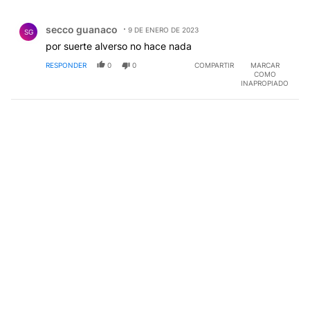
Todos los comentarios
Comentario de secco guanaco.
secco guanaco
9 DE ENERO DE 2023
SG
por suerte alverso no hace nada
RESPONDER
0
0
COMPARTIR
MARCAR
COMO
INAPROPIADO