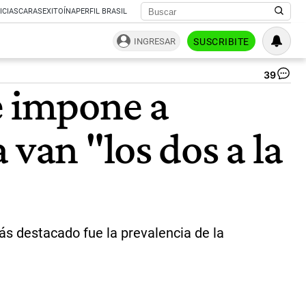
ICIAS
CARAS
EXITOÍNA
PERFIL BRASIL
INGRESAR
SUSCRIBITE
39
Cri
e impone a
Kir
Alb
Fe
 van "los dos a la
Ma
Ma
y
Ho
Ro
Lar
|
Ce
ás destacado fue la prevalencia de la
Per