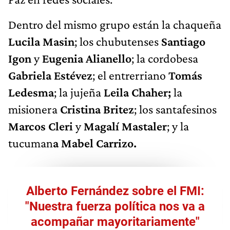
Dentro del mismo grupo están la chaqueña
Lucila Masin
; los chubutenses
Santiago
Igon
y
Eugenia Alianello
; la cordobesa
Gabriela Estévez
; el entrerriano
Tomás
Ledesma
; la jujeña
Leila Chaher;
la
misionera
Cristina Britez
; los santafesinos
Marcos Cleri
y
Magalí Mastaler
; y la
tucuman
a Mabel Carrizo.
Alberto Fernández sobre el FMI:
"Nuestra fuerza política nos va a
acompañar mayoritariamente"