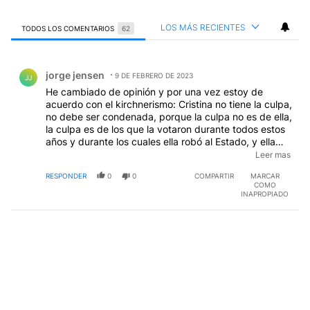
LOS MÁS RECIENTES
TODOS LOS COMENTARIOS
62
Todos los comentarios
Comentario de jorge jensen.
jorge jensen
9 DE FEBRERO DE 2023
JJ
He cambiado de opinión y por una vez estoy de
acuerdo con el kirchnerismo: Cristina no tiene la culpa,
no debe ser condenada, porque la culpa no es de ella,
la culpa es de los que la votaron durante todos estos
años y durante los cuales ella robó al Estado, y ella
robó porque los votantes le dieron el poder y la
Leer mas
oportunidad de hacerlo. Y como todavía lo siguen
RESPONDER
0
0
COMPARTIR
MARCAR
negando y la siguen defendiendo y la siguen votando,
COMO
la kulpa es de los que la votan y la defienden y la
INAPROPIADO
exculpan; por eso los culpables son ellos por dolo
eventual y son ellos los que deben devolver lo que la
condenada se robó. Luego ellos tendrán que arreglar
con ella, o no, me da igual; pero ellos los votantes y
los kirchenristas son los culpables!!!