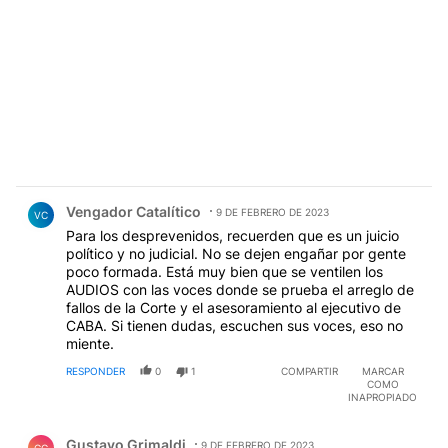
Comentario de Vengador Catalítico.
Vengador Catalítico
9 DE FEBRERO DE 2023
VC
Para los desprevenidos, recuerden que es un juicio
político y no judicial. No se dejen engañar por gente
poco formada. Está muy bien que se ventilen los
AUDIOS con las voces donde se prueba el arreglo de
fallos de la Corte y el asesoramiento al ejecutivo de
CABA. Si tienen dudas, escuchen sus voces, eso no
miente.
RESPONDER
0
1
COMPARTIR
MARCAR
COMO
INAPROPIADO
Comentario de Gustavo Grimaldi.
Gustavo Grimaldi
9 DE FEBRERO DE 2023
GG