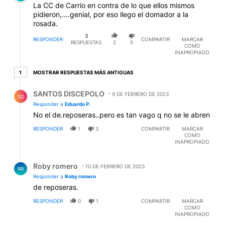
La CC de Carrío en contra de lo que ellos mismos
pidieron,....genial, por eso llego el domador a la
rosada.
3
RESPONDER
COMPARTIR
MARCAR
RESPUESTAS
2
5
COMO
INAPROPIADO
1 respuesta más antiguas
MOSTRAR RESPUESTAS MÁS ANTIGUAS
1
Respuesta de SANTOS DISCEPOLO.
SANTOS DISCEPOLO
9 DE FEBRERO DE 2023
SD
Responder a
Eduardo P.
No el de.reposeras..pero es tan vago q no se le abren
RESPONDER
1
3
COMPARTIR
MARCAR
COMO
INAPROPIADO
Respuesta de Roby romero.
Roby romero
10 DE FEBRERO DE 2023
RR
Responder a
Roby romero
de reposeras.
RESPONDER
0
1
COMPARTIR
MARCAR
COMO
INAPROPIADO