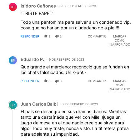
Comentario de Isidoro Cañones.
Isidoro Cañones
9 DE FEBRERO DE 2023
IC
"TRISTE PAPEL"
Todo una pantomima para salvar a un condenado vip,
cosa que no harían por un ciudadano de a pie.!!!
RESPONDER
2
2
COMPARTIR
MARCAR
COMO
INAPROPIADO
Comentario de Eduardo P..
Eduardo P.
9 DE FEBRERO DE 2023
EP
Qué grande el marciano: reconoció que se fundan en
los chats falsificados. Un k-po!.-
RESPONDER
3
0
COMPARTIR
MARCAR
COMO
INAPROPIADO
Comentario de Juan Carlos Balbi.
Juan Carlos Balbi
9 DE FEBRERO DE 2023
JC
El país se desangra en sus dramas diarios. Mientras
tanto una casta(nada que ver con Milei )juega un
juego de mesa en el que nadie cree que sirva para
algo. Todo muy triste, nunca visto. La titiretera patea
para adelante su impunidad.