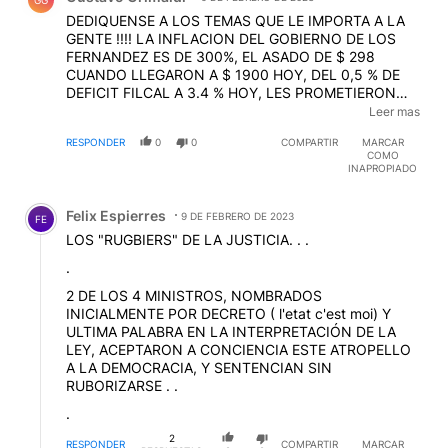
DEDIQUENSE A LOS TEMAS QUE LE IMPORTA A LA
GENTE !!!! LA INFLACION DEL GOBIERNO DE LOS
FERNANDEZ ES DE 300%, EL ASADO DE $ 298
CUANDO LLEGARON A $ 1900 HOY, DEL 0,5 % DE
DEFICIT FILCAL A 3.4 % HOY, LES PROMETIERON
HELADERAS LLENAS Y LES DIERON POLENTA CON
Leer mas
GORGOJOS A TODOS Y TODAS, LOS JUBILADOS
RESPONDER
0
0
COMPARTIR
MARCAR
MURIENDO DE HAMBRE, MIENTRAS LA CONDENADA
COMO
COBRA $7.000.000, LA MISMA SIN VERGUENZA QUE
INAPROPIADO
VETO EL 82 % MOVIL A LOS JUBILADOS, POR QUE
Comentario de Felix Espierres.
NADIE HABLA DEL VETO ? DESPUES HABLA DE
Felix Espierres
POBREZA Y DDHH.
9 DE FEBRERO DE 2023
FE
LOS "RUGBIERS" DE LA JUSTICIA. . .
.
2 DE LOS 4 MINISTROS, NOMBRADOS
INICIALMENTE POR DECRETO ( l'etat c'est moi) Y
ULTIMA PALABRA EN LA INTERPRETACIÓN DE LA
LEY, ACEPTARON A CONCIENCIA ESTE ATROPELLO
A LA DEMOCRACIA, Y SENTENCIAN SIN
RUBORIZARSE . .
.
2
RESPONDER
COMPARTIR
MARCAR