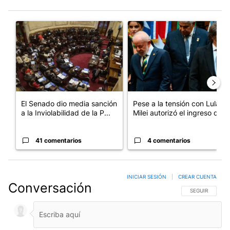
Este listado muestra los artículos con más comentarios en los últim
Un artículo de tendencia con el título "El Senado dio media san
Un artículo de tendencia con el
El Senado dio media sanción
Pese a la tensión con Lula,
a la Inviolabilidad de la P...
Milei autorizó el ingreso d...
41 comentarios
4 comentarios
INICIAR SESIÓN
|
CREAR CUENTA
Conversación
SIGA ESTA CO
SEGUIR