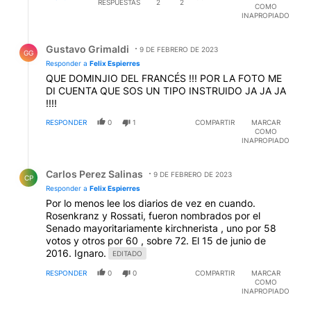
RESPUESTAS
2
2
COMO
INAPROPIADO
Respuesta de Gustavo Grimaldi.
Gustavo Grimaldi
9 DE FEBRERO DE 2023
GG
Responder a
Felix Espierres
QUE DOMINJIO DEL FRANCÉS !!! POR LA FOTO ME
DI CUENTA QUE SOS UN TIPO INSTRUIDO JA JA JA
!!!!
RESPONDER
0
1
COMPARTIR
MARCAR
COMO
INAPROPIADO
Respuesta de Carlos Perez Salinas.
Carlos Perez Salinas
9 DE FEBRERO DE 2023
CP
Responder a
Felix Espierres
Por lo menos lee los diarios de vez en cuando.
Rosenkranz y Rossati, fueron nombrados por el
Senado mayoritariamente kirchnerista , uno por 58
votos y otros por 60 , sobre 72. El 15 de junio de
2016. Ignaro.
EDITADO
RESPONDER
0
0
COMPARTIR
MARCAR
COMO
INAPROPIADO