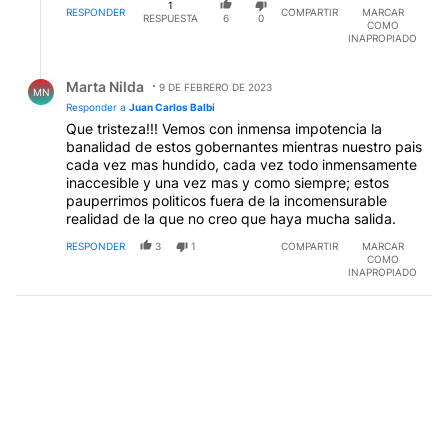
1
RESPONDER
COMPARTIR
MARCAR
RESPUESTA
6
0
COMO
INAPROPIADO
Respuesta de Marta Nilda.
Marta Nilda
9 DE FEBRERO DE 2023
MN
Responder a
Juan Carlos Balbi
Que tristeza!!! Vemos con inmensa impotencia la
banalidad de estos gobernantes mientras nuestro pais
cada vez mas hundido, cada vez todo inmensamente
inaccesible y una vez mas y como siempre; estos
pauperrimos politicos fuera de la incomensurable
realidad de la que no creo que haya mucha salida.
RESPONDER
3
1
COMPARTIR
MARCAR
COMO
INAPROPIADO