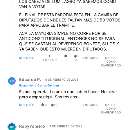
LOS CABEZA DE LUMILAGRO YA SABEMOS COMO
VAN A VOTAR.
EL FINAL DE ESTA PARODIA ESTA EN LA CAMRA DE
DIPUTADOS DONDE LES FALTAN MAS DE 50 VOTOS
PARA APROBAR EL TRAMITE.
ACA LA MAYORIA SIMPLE NO CORRE POR SE
ANTICONSTITUCIONAL, ENTONCES NO SE PARA
QUE SE GASTAN AL REVERENDO BONETE, SI LOS K
YA SABEN QUE ESTO MUERE EN DIPUTADOS.
1
RESPONDER
COMPARTIR
MARCAR
RESPUESTA
3
0
COMO
INAPROPIADO
Respuesta de Eduardo P..
Eduardo P.
9 DE FEBRERO DE 2023
EP
Responder a
Carlos German
Es una opereta. Lo único que saben hacer. No sirve
pero desprestigia. Son tóxicos.-
RESPONDER
2
0
COMPARTIR
MARCAR
COMO
INAPROPIADO
Comentario de Roby romero.
Roby romero
9 DE FEBRERO DE 2023
RR