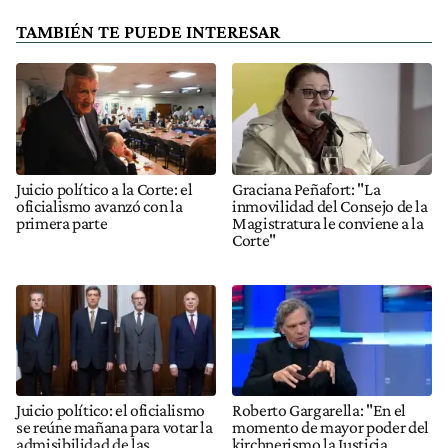
TAMBIÉN TE PUEDE INTERESAR
Juicio político a la Corte: el
Graciana Peñafort: "La
oficialismo avanzó con la
inmovilidad del Consejo de la
primera parte
Magistratura le conviene a la
Corte"
Juicio político: el oficialismo
Roberto Gargarella: "En el
se reúne mañana para votar la
momento de mayor poder del
admisibilidad de las
kirchnerismo la Justicia