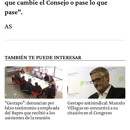
que cambie el Consejo o pase lo que
pase".
AS
TAMBIÉN TE PUEDE INTERESAR
"Gestapo": denuncian por
Gestapo antisindical: Marcelo
falso testimonio a empleada
Villegas no concurrirá a su
del Bapro que recibió a los
citación en el Congreso
asistentes de la reunión