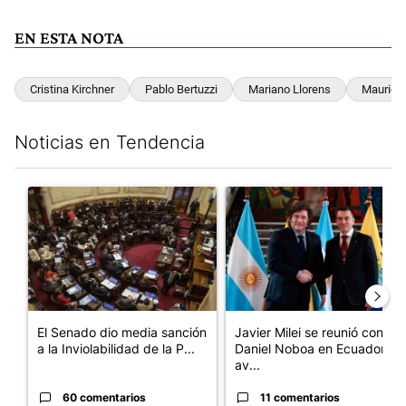
EN ESTA NOTA
Cristina Kirchner
Pablo Bertuzzi
Mariano Llorens
Mauricio
Noticias en Tendencia
Este listado muestra los artículos con más comentarios en los últim
Un artículo de tendencia con el título "El Senado dio media san
Un artículo de tendencia con e
El Senado dio media sanción
Javier Milei se reunió con
a la Inviolabilidad de la P...
Daniel Noboa en Ecuador y
av...
60 comentarios
11 comentarios