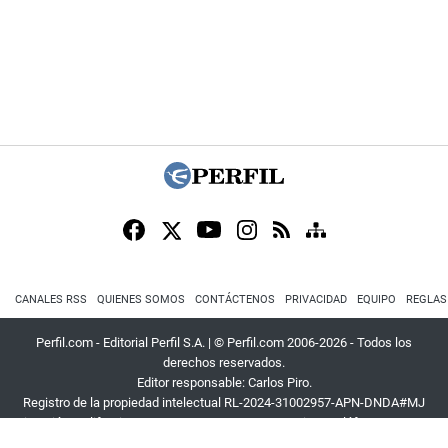
CANALES RSS
QUIENES SOMOS
CONTÁCTENOS
PRIVACIDAD
EQUIPO
REGLAS
Perfil.com - Editorial Perfil S.A.
| © Perfil.com 2006-2026 - Todos los
derechos reservados.
Editor responsable: Carlos Piro.
Registro de la propiedad intelectual RL-2024-31002957-APN-DNDA#MJ
Dirección:
California 2715
,
C1289ABI
,
CABA, Argentina
| Teléfono:
+54 9 11
3453 4567
| E-mail:
atencion@perfil.com