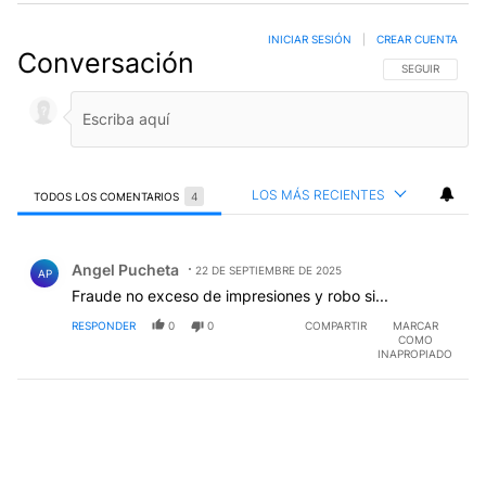
INICIAR SESIÓN
|
CREAR CUENTA
Conversación
SIGA ESTA CO
SEGUIR
LOS MÁS RECIENTES
TODOS LOS COMENTARIOS
4
Todos los comentarios
Comentario de Angel Pucheta.
Angel Pucheta
22 DE SEPTIEMBRE DE 2025
AP
Fraude no exceso de impresiones y robo si...
RESPONDER
0
0
COMPARTIR
MARCAR
COMO
INAPROPIADO