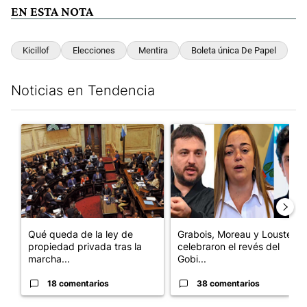
EN ESTA NOTA
Kicillof
Elecciones
Mentira
Boleta única De Papel
Noticias en Tendencia
Este listado muestra los artículos con más comentarios en los últim
Un artículo de tendencia con el título "Qué queda de la ley de p
Un artículo de tendencia con e
Qué queda de la ley de
Grabois, Moreau y Lousteau
propiedad privada tras la
celebraron el revés del
marcha...
Gobi...
18 comentarios
38 comentarios