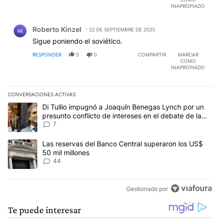
INAPROPIADO
Comentario de Roberto Kinzel.
Roberto Kinzel
22 DE SEPTIEMBRE DE 2025
RK
Sigue poniendo el soviético.
RESPONDER
0
0
COMPARTIR
MARCAR
COMO
INAPROPIADO
CONVERSACIONES ACTIVAS
Este listado muestra los artículos con más comentarios en los últim
Un artículo de tendencia con el título "Di Tullio impugnó a Joaquí
Di Tullio impugnó a Joaquín Benegas Lynch por un
presunto conflicto de intereses en el debate de la
Ley de Tierras
7
Un artículo de tendencia con el título "Las reservas del Banco Ce
Las reservas del Banco Central superaron los US$
50 mil millones
44
Gestionado por