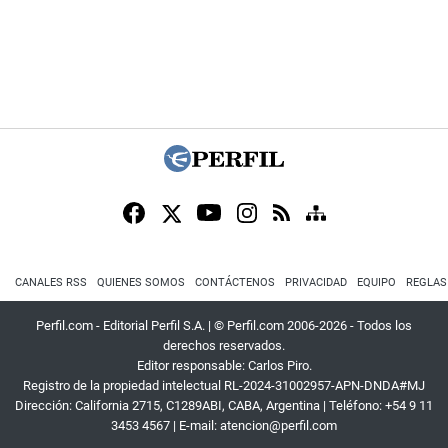
CANALES RSS
QUIENES SOMOS
CONTÁCTENOS
PRIVACIDAD
EQUIPO
REGLAS
Perfil.com - Editorial Perfil S.A.
| © Perfil.com 2006-2026 - Todos los
derechos reservados.
Editor responsable: Carlos Piro.
Registro de la propiedad intelectual RL-2024-31002957-APN-DNDA#MJ
Dirección:
California 2715
,
C1289ABI
,
CABA, Argentina
| Teléfono:
+54 9 11
3453 4567
| E-mail:
atencion@perfil.com