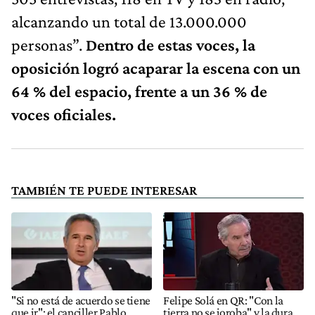
alcanzando un total de 13.000.000
personas”.
Dentro de estas voces, la
oposición logró acaparar la escena con un
64 % del espacio, frente a un 36 % de
voces oficiales.
TAMBIÉN TE PUEDE INTERESAR
"Si no está de acuerdo se tiene
Felipe Solá en QR: "Con la
que ir": el canciller Pablo
tierra no se joroba" y la dura