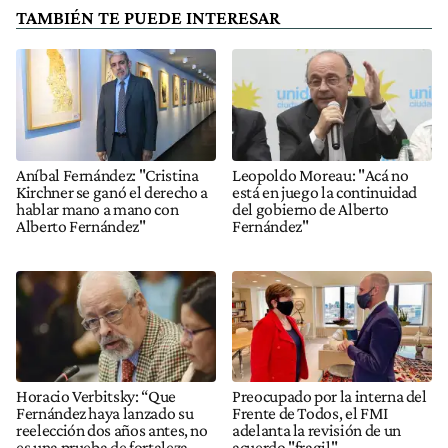
TAMBIÉN TE PUEDE INTERESAR
Aníbal Fernández: "Cristina
Leopoldo Moreau: "Acá no
Kirchner se ganó el derecho a
está en juego la continuidad
hablar mano a mano con
del gobierno de Alberto
Alberto Fernández"
Fernández"
Horacio Verbitsky: “Que
Preocupado por la interna del
Fernández haya lanzado su
Frente de Todos, el FMI
reelección dos años antes, no
adelanta la revisión de un
es una prueba de fortaleza,
acuerdo "fragil"