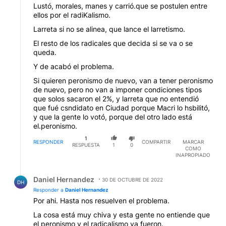
Lustó, morales, manes y carrió.que se postulen entre
ellos por el radiKalismo.
Larreta si no se alinea, que lance el larretismo.
El resto de los radicales que decida si se va o se
queda.
Y de acabó el problema.
Si quieren peronismo de nuevo, van a tener peronismo
de nuevo, pero no van a imponer condiciones tipos
que solos sacaron el 2%, y larreta que no entendió
que fué csndidato en Ciudad porque Macri lo hsbilitó,
y que la gente lo votó, porque del otro lado está
el.peronismo.
1
RESPONDER
COMPARTIR
MARCAR
RESPUESTA
1
0
COMO
INAPROPIADO
Respuesta de Daniel Hernandez.
Daniel Hernandez
30 DE OCTUBRE DE 2022
DH
Responder a
Daniel Hernandez
Por ahi. Hasta nos resuelven el problema.
La cosa está muy chiva y esta gente no entiende que
el peronismo y el radicalismo ya fueron.