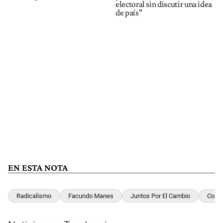
electoral sin discutir una idea
de país"
EN ESTA NOTA
Radicalismo
Facundo Manes
Juntos Por El Cambio
Costa