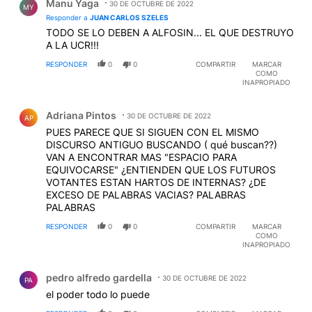
Manu Yaga
30 DE OCTUBRE DE 2022
MY
Responder a
JUAN CARLOS SZELES
TODO SE LO DEBEN A ALFOSIN... EL QUE DESTRUYO
A LA UCR!!!
RESPONDER
0
0
COMPARTIR
MARCAR
COMO
INAPROPIADO
Comentario de Adriana Pintos.
Adriana Pintos
30 DE OCTUBRE DE 2022
AP
PUES PARECE QUE SI SIGUEN CON EL MISMO
DISCURSO ANTIGUO BUSCANDO ( qué buscan??)
VAN A ENCONTRAR MAS "ESPACIO PARA
EQUIVOCARSE" ¿ENTIENDEN QUE LOS FUTUROS
VOTANTES ESTAN HARTOS DE INTERNAS? ¿DE
EXCESO DE PALABRAS VACIAS? PALABRAS
PALABRAS
RESPONDER
0
0
COMPARTIR
MARCAR
COMO
INAPROPIADO
Comentario de pedro alfredo gardella.
pedro alfredo gardella
30 DE OCTUBRE DE 2022
PA
el poder todo lo puede