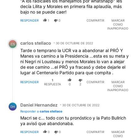
"A los radicales los manejamos por whatshapp" les
decía Lilita y Morales en primera fila aplaudía, más
bajo no se puede caer!
RESPONDER
1
0
COMPARTIR
MARCAR
COMO
INAPROPIADO
Comentario de carlos stellaco.
carlos stellaco
30 DE OCTUBRE DE 2022
CS
Tarde o temprano la UCR va a abandonar al PRÓ Y
Manes va camino a la Presidencia ...esta es su meta y
ni Negri ni Lousteau y menos Morales lo van a alejar
de ese camino ...el PRÓ ya fracasó y debe dejarle el
lugar al Centenario Partido para que compita .
1
RESPONDER
COMPARTIR
MARCAR
RESPUESTA
0
2
COMO
INAPROPIADO
Respuesta de Daniel Hernandez.
Daniel Hernandez
30 DE OCTUBRE DE 2022
DH
Responder a
carlos stellaco
Macri se c... todo con tu pronóstico y la Pato Bullrich
ya avisó que abandonaba.
RESPONDER
0
0
COMPARTIR
MARCAR
COMO