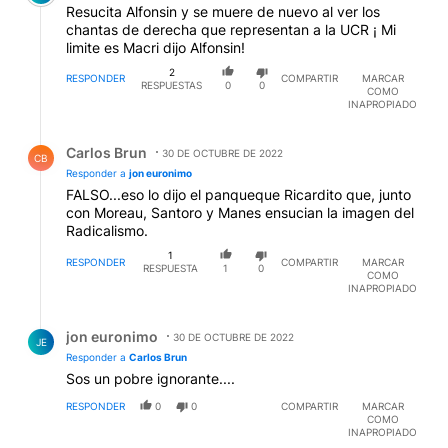
Resucita Alfonsin y se muere de nuevo al ver los
chantas de derecha que representan a la UCR ¡ Mi
limite es Macri dijo Alfonsin!
2
RESPONDER
COMPARTIR
MARCAR
RESPUESTAS
0
0
COMO
INAPROPIADO
Respuesta de Carlos Brun.
Carlos Brun
30 DE OCTUBRE DE 2022
CB
Responder a
jon euronimo
FALSO...eso lo dijo el panqueque Ricardito que, junto
con Moreau, Santoro y Manes ensucian la imagen del
Radicalismo.
1
RESPONDER
COMPARTIR
MARCAR
RESPUESTA
1
0
COMO
INAPROPIADO
Respuesta de jon euronimo.
jon euronimo
30 DE OCTUBRE DE 2022
JE
Responder a
Carlos Brun
Sos un pobre ignorante....
RESPONDER
0
0
COMPARTIR
MARCAR
COMO
INAPROPIADO