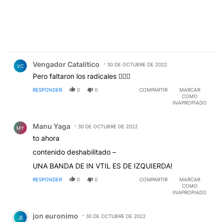
Comentario de Vengador Catalítico.
Vengador Catalítico
30 DE OCTUBRE DE 2022
VC
Pero faltaron los radicales 🤷🏽‍♂️
RESPONDER
0
0
COMPARTIR
MARCAR
COMO
INAPROPIADO
Comentario de Manu Yaga.
Manu Yaga
30 DE OCTUBRE DE 2022
MY
to ahora
contenido deshabilitado –
UNA BANDA DE IN VTIL ES DE IZQUIERDA!
RESPONDER
0
0
COMPARTIR
MARCAR
COMO
INAPROPIADO
Comentario de jon euronimo.
jon euronimo
30 DE OCTUBRE DE 2022
JE