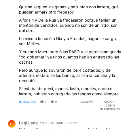
Que se saquen las ganas y se junten con larreta, qué
pueden armar? otro frepaso?
Alfonsin y De la Rua ya fracasaron porque tenian un
montón de vendidos, cuando no son de un lado, son
del otro.
Lo mismo le pasó a Illia y a Frondizi, háganse cargo,
son fáciles.
Y cuando Macri perdió las PASO y el peronismo queria
"co-gobernar" ya unos cuántos habían entregado las
cachas.
Pero aunque lo apuraron de los 4 costados, y de
adentro, el Gato se los bancó, salió a la cancha y la
remontó.
Si estaba de presi, manes, lustó, morales, carrió o
larreta, hubieran entregado las tangas como siempre.
RESPONDER
2
0
COMPARTIR
MARCAR
COMO
INAPROPIADO
Comentario de Lagi Lada.
Lagi Lada
30 DE OCTUBRE DE 2022
LL