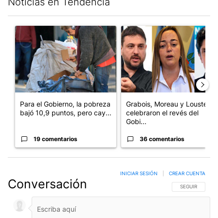
Noticias en Tendencia
Este listado muestra los artículos con más comentarios en los últim
Un artículo de tendencia con el título "Para el Gobierno, la po
Un artículo de tendencia con e
Para el Gobierno, la pobreza
Grabois, Moreau y Lousteau
bajó 10,9 puntos, pero cay...
celebraron el revés del
Gobi...
19 comentarios
36 comentarios
INICIAR SESIÓN
|
CREAR CUENTA
Conversación
SIGA ESTA CO
SEGUIR