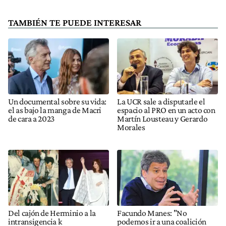
TAMBIÉN TE PUEDE INTERESAR
Un documental sobre su vida:
La UCR sale a disputarle el
el as bajo la manga de Macri
espacio al PRO en un acto con
de cara a 2023
Martín Lousteau y Gerardo
Morales
Del cajón de Herminio a la
Facundo Manes: "No
intransigencia k
podemos ir a una coalición