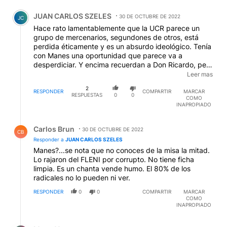
Comentario de JUAN CARLOS SZELES.
JUAN CARLOS SZELES
30 DE OCTUBRE DE 2022
JC
Hace rato lamentablemente que la UCR parece un
grupo de mercenarios, segundones de otros, está
perdida éticamente y es un absurdo ideológico. Tenía
con Manes una oportunidad que parece va a
desperdiciar. Y encima recuerdan a Don Ricardo, pero
obviamente solo lo usan por su significado histórico
Leer mas
relevante, porque de su pensamiento y ejemplo, nada
2
de nada....
RESPONDER
COMPARTIR
MARCAR
RESPUESTAS
0
0
COMO
INAPROPIADO
Respuesta de Carlos Brun.
Carlos Brun
30 DE OCTUBRE DE 2022
CB
Responder a
JUAN CARLOS SZELES
Manes?...se nota que no conoces de la misa la mitad.
Lo rajaron del FLENI por corrupto. No tiene ficha
limpia. Es un chanta vende humo. El 80% de los
radicales no lo pueden ni ver.
RESPONDER
0
0
COMPARTIR
MARCAR
COMO
INAPROPIADO
Respuesta de Manu Yaga.