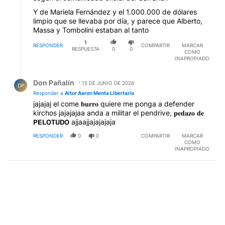
Y de Mariela Fernández y el 1.000.000 de dólares
limpio que se llevaba por día, y parece que Alberto,
Massa y Tombolini estaban al tanto
1
RESPONDER
COMPARTIR
MARCAR
RESPUESTA
0
0
COMO
INAPROPIADO
Respuesta de Don Pañalín.
Don Pañalín
15 DE JUNIO DE 2026
DP
Responder a
Aitor Aaron Menta Libertario
jajajaj el come 𝐛𝐮𝐫𝐫𝐨 quiere me ponga a defender
kirchos jajajajaa anda a militar el pendrive, 𝐩𝐞𝐝𝐚𝐳𝐨 𝐝𝐞
𝗣𝗘𝗟𝗢𝗧𝗨𝗗𝗢 ajjaajjajajajaja
RESPONDER
0
0
COMPARTIR
MARCAR
COMO
INAPROPIADO