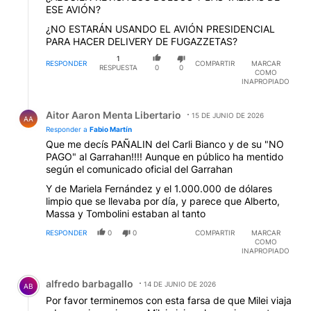
ESE AVIÓN?
¿NO ESTARÁN USANDO EL AVIÓN PRESIDENCIAL
PARA HACER DELIVERY DE FUGAZZETAS?
1
RESPONDER
COMPARTIR
MARCAR
RESPUESTA
0
0
COMO
INAPROPIADO
Respuesta de Aitor Aaron Menta Libertario.
Aitor Aaron Menta Libertario
15 DE JUNIO DE 2026
AA
Responder a
Fabio Martín
Que me decís PAÑALIN del Carli Bianco y de su "NO
PAGO" al Garrahan!!!! Aunque en público ha mentido
según el comunicado oficial del Garrahan
Y de Mariela Fernández y el 1.000.000 de dólares
limpio que se llevaba por día, y parece que Alberto,
Massa y Tombolini estaban al tanto
RESPONDER
0
0
COMPARTIR
MARCAR
COMO
INAPROPIADO
Comentario de alfredo barbagallo.
alfredo barbagallo
14 DE JUNIO DE 2026
AB
Por favor terminemos con esta farsa de que Milei viaja