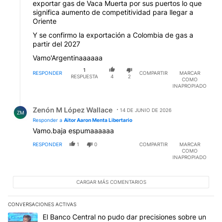
exportar gas de Vaca Muerta por sus puertos lo que
significa aumento de competitividad para llegar a
Oriente
Y se confirmo la exportación a Colombia de gas a
partir del 2027
Vamo'Argentinaaaaaa
1
RESPONDER
COMPARTIR
MARCAR
RESPUESTA
4
2
COMO
INAPROPIADO
Respuesta de Zenón M López Wallace.
Zenón M López Wallace
14 DE JUNIO DE 2026
ZM
Responder a
Aitor Aaron Menta Libertario
Vamo.baja espumaaaaaa
RESPONDER
1
0
COMPARTIR
MARCAR
COMO
INAPROPIADO
CARGAR MÁS COMENTARIOS
CONVERSACIONES ACTIVAS
Este listado muestra los artículos con más comentarios en los últim
Un artículo de tendencia con el título "El Banco Central no pudo 
El Banco Central no pudo dar precisiones sobre un