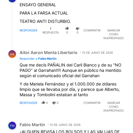
ENSAYO GENERAL
PARA LA FARSA ACTUAL
TEATRO ANTI DISTURBIO.
1
RESPONDER
COMPARTIR
MARCAR
RESPUESTA
0
0
COMO
INAPROPIADO
Respuesta de Aitor Aaron Menta Libertario.
Aitor Aaron Menta Libertario
15 DE JUNIO DE 2026
AA
Responder a
Fabio Martín
Que me decís PAÑALIN del Carli Bianco y de su "NO
PAGO" al Garrahan!!!! Aunque en público ha mentido
según el comunicado oficial del Garrahan
Y de Mariela Fernández y el 1.000.000 de dólares
limpio que se llevaba por día, y parece que Alberto,
Massa y Tombolini estaban al tanto
RESPONDER
0
0
COMPARTIR
MARCAR
COMO
INAPROPIADO
Comentario de Fabio Martín.
Fabio Martín
15 DE JUNIO DE 2026
FM
¿ALGUIEN REVISA LOS BOLSOS Y LAS VALIJAS DE