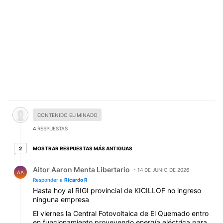
Comentario desactivado.
CONTENIDO ELIMINADO
4
RESPUESTAS
2 respuestas más antiguas
MOSTRAR RESPUESTAS MÁS ANTIGUAS
2
Respuesta de Aitor Aaron Menta Libertario.
Aitor Aaron Menta Libertario
14 DE JUNIO DE 2026
AA
Responder a
Ricardo R
Hasta hoy al RIGI provincial de KICILLOF no ingreso
ninguna empresa
El viernes la Central Fotovoltaica de El Quemado entro
en funcionamiento proveyendo energía eléctrica para