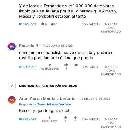
Y de Mariela Fernández y el 1.000.000 de dólares
limpio que se llevaba por día, y parece que Alberto,
Massa y Tombolini estaban al tanto
RESPONDER
0
0
COMPARTIR
MARCAR
COMO
INAPROPIADO
Comentario de Ricardo R.
Ricardo R
14 DE JUNIO DE 2026
RR
mmmmmm el panelista se ve de salida y pasará el
rastrillo para juntar lo última que pueda
9
RESPONDER
COMPARTIR
MARCAR
RESPUESTAS
5
1
COMO
INAPROPIADO
7 respuestas más antiguas
MOSTRAR RESPUESTAS MÁS ANTIGUAS
7
Respuesta de Aitor Aaron Menta Libertario.
Aitor Aaron Menta Libertario
16 DE JUNIO DE 2026
AA
Responder a
Zenón M López Wallace
Besos, y que tengas éxito!!!
1
RESPONDER
COMPARTIR
MARCAR
RESPUESTA
0
1
COMO
INAPROPIADO