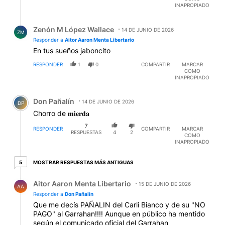
INAPROPIADO
Respuesta de Zenón M López Wallace.
Zenón M López Wallace
14 DE JUNIO DE 2026
ZM
Responder a
Aitor Aaron Menta Libertario
En tus sueños jaboncito
RESPONDER
1
0
COMPARTIR
MARCAR
COMO
INAPROPIADO
Comentario de Don Pañalín.
Don Pañalín
14 DE JUNIO DE 2026
DP
Chorro de 𝐦𝐢𝐞𝐫𝐝𝐚
7
RESPONDER
COMPARTIR
MARCAR
RESPUESTAS
4
2
COMO
INAPROPIADO
5 respuestas más antiguas
MOSTRAR RESPUESTAS MÁS ANTIGUAS
5
Respuesta de Aitor Aaron Menta Libertario.
Aitor Aaron Menta Libertario
15 DE JUNIO DE 2026
AA
Responder a
Don Pañalín
Que me decís PAÑALIN del Carli Bianco y de su "NO
PAGO" al Garrahan!!!! Aunque en público ha mentido
según el comunicado oficial del Garrahan