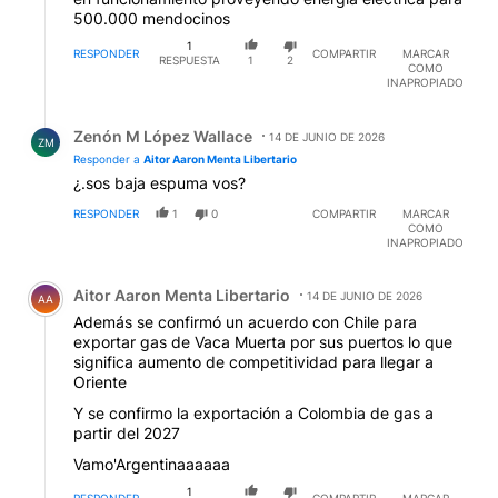
500.000 mendocinos
1
RESPONDER
COMPARTIR
MARCAR
RESPUESTA
1
2
COMO
INAPROPIADO
Respuesta de Zenón M López Wallace.
Zenón M López Wallace
14 DE JUNIO DE 2026
ZM
Responder a
Aitor Aaron Menta Libertario
¿.sos baja espuma vos?
RESPONDER
1
0
COMPARTIR
MARCAR
COMO
INAPROPIADO
Comentario de Aitor Aaron Menta Libertario.
Aitor Aaron Menta Libertario
14 DE JUNIO DE 2026
AA
Además se confirmó un acuerdo con Chile para
exportar gas de Vaca Muerta por sus puertos lo que
significa aumento de competitividad para llegar a
Oriente
Y se confirmo la exportación a Colombia de gas a
partir del 2027
Vamo'Argentinaaaaaa
1