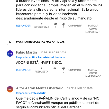
a buscar inversiones . Milei viaja sola y unicamente
para consolidadr su propia imagen en el mundo de los
lideres de la ultra derecha internacional . Es lo unico
importante para el y lo viene haciendo
descaradamente desde el inicio de su mandato .
7
RESPONDER
COMPARTIR
MARCAR
RESPUESTAS
3
1
COMO
INAPROPIADO
5 respuestas más antiguas
MOSTRAR RESPUESTAS MÁS ANTIGUAS
5
Respuesta de Fabio Martín.
Fabio Martín
15 DE JUNIO DE 2026
FM
Responder a
Aitor Aaron Menta Libertario
ADORNI ESTÁ INVIRTIENDO.
1
RESPONDER
COMPARTIR
MARCAR
RESPUESTA
1
0
COMO
INAPROPIADO
Respuesta de Aitor Aaron Menta Libertario.
Aitor Aaron Menta Libertario
15 DE JUNIO DE 2026
AA
Responder a
Fabio Martín
Que me decís PAÑALIN del Carli Bianco y de su "NO
PAGO" al Garrahan!!!! Aunque en público ha mentido
según el comunicado oficial del Garrahan