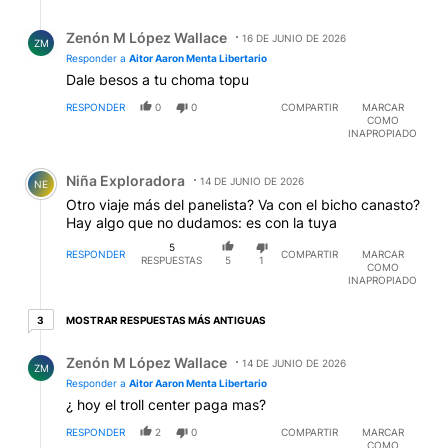
Respuesta de Zenón M López Wallace.
Zenón M López Wallace
16 DE JUNIO DE 2026
ZM
Responder a
Aitor Aaron Menta Libertario
Dale besos a tu choma topu
RESPONDER
0
0
COMPARTIR
MARCAR
COMO
INAPROPIADO
Comentario de Niña Exploradora.
Niña Exploradora
14 DE JUNIO DE 2026
NE
Otro viaje más del panelista? Va con el bicho canasto?
Hay algo que no dudamos: es con la tuya
5
RESPONDER
COMPARTIR
MARCAR
RESPUESTAS
5
1
COMO
INAPROPIADO
3 respuestas más antiguas
MOSTRAR RESPUESTAS MÁS ANTIGUAS
3
Respuesta de Zenón M López Wallace.
Zenón M López Wallace
14 DE JUNIO DE 2026
ZM
Responder a
Aitor Aaron Menta Libertario
¿ hoy el troll center paga mas?
RESPONDER
2
0
COMPARTIR
MARCAR
COMO