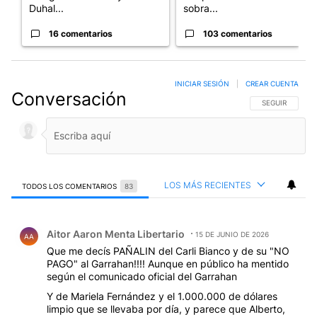
Duhal...
sobra...
16 comentarios
103 comentarios
INICIAR SESIÓN
|
CREAR CUENTA
Conversación
SIGA ESTA CO
SEGUIR
LOS MÁS RECIENTES
TODOS LOS COMENTARIOS
83
Todos los comentarios
Comentario de Aitor Aaron Menta Libertario.
Aitor Aaron Menta Libertario
15 DE JUNIO DE 2026
AA
Que me decís PAÑALIN del Carli Bianco y de su "NO
PAGO" al Garrahan!!!! Aunque en público ha mentido
según el comunicado oficial del Garrahan
Y de Mariela Fernández y el 1.000.000 de dólares
limpio que se llevaba por día, y parece que Alberto,