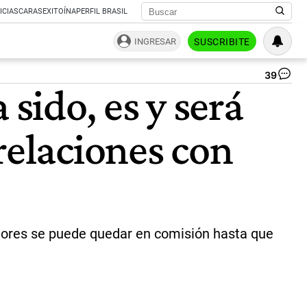
ICIAS
CARAS
EXITOÍNA
PERFIL BRASIL
INGRESAR
SUSCRIBITE
39
El
 sido, es y será
em
ar
en
relaciones con
Bra
Da
Sci
el
can
de
Bra
Ma
adores se puede quedar en comisión hasta que
Vie
la
fut
can
arg
Di