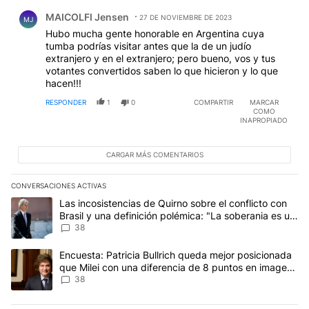
Comentario de MAICOLFI Jensen.
MAICOLFI Jensen
27 DE NOVIEMBRE DE 2023
MJ
Hubo mucha gente honorable en Argentina cuya
tumba podrías visitar antes que la de un judío
extranjero y en el extranjero; pero bueno, vos y tus
votantes convertidos saben lo que hicieron y lo que
hacen!!!
RESPONDER
1
0
COMPARTIR
MARCAR
COMO
INAPROPIADO
CARGAR MÁS COMENTARIOS
CONVERSACIONES ACTIVAS
Este listado muestra los artículos con más comentarios en los últim
Un artículo de tendencia con el título "Las incosistencias de Quir
Las incosistencias de Quirno sobre el conflicto con
Brasil y una definición polémica: "La soberania es un
concepto antiguo"
38
Un artículo de tendencia con el título "Encuesta: Patricia Bullri
Encuesta: Patricia Bullrich queda mejor posicionada
que Milei con una diferencia de 8 puntos en imagen
negativa
38