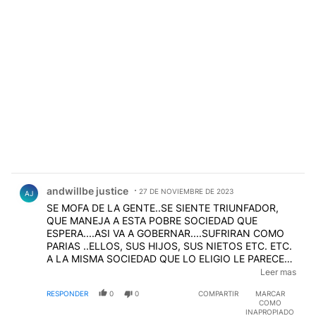
Comentario de andwillbe justice.
andwillbe justice
27 DE NOVIEMBRE DE 2023
AJ
SE MOFA DE LA GENTE..SE SIENTE TRIUNFADOR,
QUE MANEJA A ESTA POBRE SOCIEDAD QUE
ESPERA....ASI VA A GOBERNAR....SUFRIRAN COMO
PARIAS ..ELLOS, SUS HIJOS, SUS NIETOS ETC. ETC.
A LA MISMA SOCIEDAD QUE LO ELIGIO LE PARECE
JUSTO QUE LE SAQUEN LOS DERECHOS...YO NO LO
Leer mas
PUEDO CREER ..O SON NECIOS O SON TODOS
RESPONDER
0
0
COMPARTIR
MARCAR
ADICTOS COMO EL ...PARECEMOS YA UN PAIS
COMO
LATINOAMERICANO SOMETIDO, CABIZBAJO QUE
INAPROPIADO