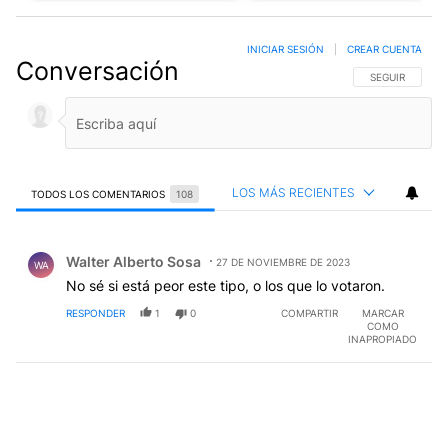
INICIAR SESIÓN
|
CREAR CUENTA
Conversación
SIGA ESTA CO
SEGUIR
LOS MÁS RECIENTES
TODOS LOS COMENTARIOS
108
Todos los comentarios
Comentario de Walter Alberto Sosa.
Walter Alberto Sosa
27 DE NOVIEMBRE DE 2023
WA
No sé si está peor este tipo, o los que lo votaron.
RESPONDER
1
0
COMPARTIR
MARCAR
COMO
INAPROPIADO