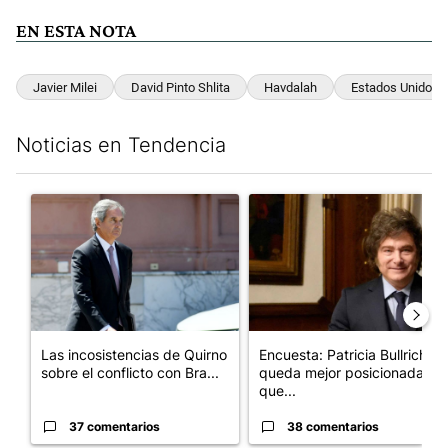
EN ESTA NOTA
Javier Milei
David Pinto Shlita
Havdalah
Estados Unidos
Noticias en Tendencia
Este listado muestra los artículos con más comentarios en los últim
Un artículo de tendencia con el título "Las incosistencias de Qu
Un artículo de tendencia con e
Las incosistencias de Quirno
Encuesta: Patricia Bullrich
sobre el conflicto con Bra...
queda mejor posicionada
que...
37 comentarios
38 comentarios