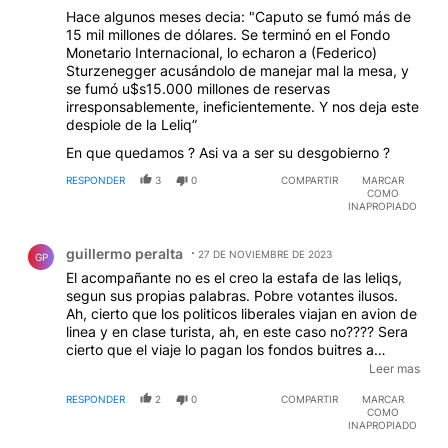
Hace algunos meses decia: "Caputo se fumó más de
15 mil millones de dólares. Se terminó en el Fondo
Monetario Internacional, lo echaron a (Federico)
Sturzenegger acusándolo de manejar mal la mesa, y
se fumó u$s15.000 millones de reservas
irresponsablemente, ineficientemente. Y nos deja este
despiole de la Leliq”
En que quedamos ? Asi va a ser su desgobierno ?
RESPONDER
3
0
COMPARTIR
MARCAR
COMO
INAPROPIADO
Comentario de guillermo peralta.
guillermo peralta
27 DE NOVIEMBRE DE 2023
GP
El acompañante no es el creo la estafa de las leliqs,
segun sus propias palabras. Pobre votantes ilusos.
Ah, cierto que los politicos liberales viajan en avion de
linea y en clase turista, ah, en este caso no???? Sera
cierto que el viaje lo pagan los fondos buitres a
quienes van a ofrecer lo unico y ultimo de la poca
Leer mas
dignidad que les queda. La casta tiene miedo, mira
RESPONDER
2
0
COMPARTIR
MARCAR
como ...tiembla.........
COMO
INAPROPIADO