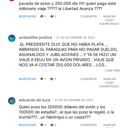
pavada de avion y 250.000 dls !!!!! quien pago este
millonario viaje ????? la Libertad Avanza ????
RESPONDER
0
0
COMPARTIR
MARCAR
COMO
INAPROPIADO
Comentario de andwillbe justice.
andwillbe justice
27 DE NOVIEMBRE DE 2023
AJ
.EL PRESIDENTE DIJO QUE NO HABIA PLATA .,
ABRIENDO EL PARAGUAS PARA NO PAGAR SUELDO,
AGUINALDOS Y JUBILACIONES ...Y YA SE HIZO UN
VIAJE A EEUU EN UN AVION PRIVADO ..VIAJE QUE
NOS VA A COSTAR 250.000 DOLARES ...LOS
PAGARA DE SU BOLSILLO MILEI???...LOS PAGARÀ
Leer mas
CAPUTO...LOS PAGARÀ SU HERMANA QUE TAMBIEN
RESPONDER
1
0
COMPARTIR
MARCAR
VIAJABA ...???..JUSTICIA YA
COMO
INAPROPIADO
Comentario de eduardo de luca.
eduardo de luca
27 DE NOVIEMBRE DE 2023
ED
Quien puso los 250000 dólares del avión y los
100000 de estadía?...el que las puso la regaló..o la
invirtió???...un filántropo o un casta???
RESPONDER
3
0
COMPARTIR
MARCAR