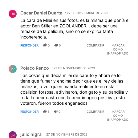
NO PUEDE ARTICULAR UNA FRASE COMPLETA
Comentario de Oscar Daniel Duarte.
......ASI NO ERAN LOS ARGENTINOS....NO ME VEO
Oscar Daniel Duarte
EN EL ESPEJO DE ESTOS COMPATRIOTAS QUE LO
27 DE NOVIEMBRE DE 2023
OD
ELIGIERON.
La cara de Milei en sus fotos, es la misma que ponía el
actor Ben Stiller en ZOOLANDER... debe ser una
remake de la película, sino no se explica tanta
incoherencia.
RESPONDER
0
0
COMPARTIR
MARCAR
COMO
INAPROPIADO
Comentario de Polaco Renzo.
Polaco Renzo
27 DE NOVIEMBRE DE 2023
PR
Las cosas que decia milei de caputo y ahora se lo
tiene que fumar y encima decir que es el rey de las
finanzas, a ver quien manda realmente en esta
coalision forsosa, adivinaron, don gato y su pandilla y
toda la peor casta con la peor imagen positiva, esto
votaron, fueron todos engañados
RESPONDER
1
0
COMPARTIR
MARCAR
COMO
INAPROPIADO
Comentario de julio nigra.
julio nigra
27 DE NOVIEMBRE DE 2023
JN