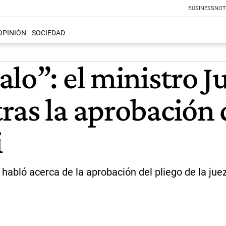
BUSINESS
NOT
OPINIÓN
SOCIEDAD
lo”: el ministro J
as la aprobación d
i
 habló acerca de la aprobación del pliego de la jue