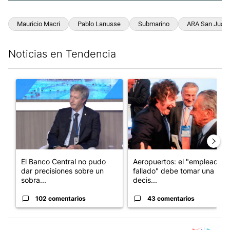
Mauricio Macri
Pablo Lanusse
Submarino
ARA San Juan
Noticias en Tendencia
Este listado muestra los artículos con más comentarios en los últim
Un artículo de tendencia con el título "El Banco Central no pud
Un artículo de tendencia con e
El Banco Central no pudo
Aeropuertos: el "empleado
dar precisiones sobre un
fallado" debe tomar una
sobra...
decis...
102 comentarios
43 comentarios