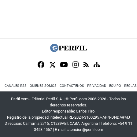
CANALES RSS
QUIENES SOMOS
CONTÁCTENOS
PRIVACIDAD
EQUIPO
REGLAS
Perfil.com - Editorial Perfil S.A.
| © Perfil.com 2006-2026 - Todos los
derechos reservados.
Editor responsable: Carlos Piro.
Registro de la propiedad intelectual RL-2024-31002957-APN-DNDA#MJ
Dirección:
California 2715
,
C1289ABI
,
CABA, Argentina
| Teléfono:
+54 9 11
3453 4567
| E-mail:
atencion@perfil.com