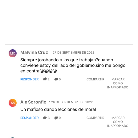
Comentario de Malvina Cruz.
Malvina Cruz
27 DE SEPTIEMBRE DE 2022
MC
Siempre jorobando a los que trabajan?cuando
conviene estoy del lado del gobierno,sino me pongo
en contra🤐🤐🤐🤐
RESPONDER
2
0
COMPARTIR
MARCAR
COMO
INAPROPIADO
Comentario de Ale Soronflo.
Ale Soronflo
26 DE SEPTIEMBRE DE 2022
AS
Un mafioso dando lecciones de moral
RESPONDER
3
0
COMPARTIR
MARCAR
COMO
INAPROPIADO
Comentario de Raquel Sarangello.