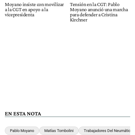
Moyano insiste con movilizar
Tensión en la CGT: Pablo
a la CGT en apoyo a la
Moyano anunció una marcha
vicepresidenta
para defender a Cristina
Kirchner
EN ESTA NOTA
Pablo Moyano
Matías Tombolini
Trabajadores Del Neumático