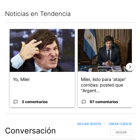
Noticias en Tendencia
Este listado muestra los artículos con más comentarios en los últim
Un artículo de tendencia con el título "Yo, Milei" con 3 comentar
Un artículo de tendencia con el
Yo, Milei
Milei, listo para 'atajar'
corridas: posteó que
"Argent...
3 comentarios
97 comentarios
INICIAR SESIÓN
|
CREAR CUENTA
Conversación
SIGA ESTA CO
SEGUIR