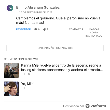
Comentario de Emilio Abraham Gonzalez.
Emilio Abraham Gonzalez
EA
26 DE SEPTIEMBRE DE 2022
Cambiemos el gobierno. Que el peronismo no vuelva
más! Nunca mas!
RESPONDER
6
1
COMPARTIR
MARCAR
COMO
INAPROPIADO
CARGAR MÁS COMENTARIOS
CONVERSACIONES ACTIVAS
Este listado muestra los artículos con más comentarios en los últim
Un artículo de tendencia con el título "Karina Milei vuelve al cen
Karina Milei vuelve al centro de la escena: reúne a
los legisladores bonaerenses y acelera el armado
para 2027
26
Un artículo de tendencia con el título "Yo, Milei" con 3 comentarios
Yo, Milei
3
Gestionado por