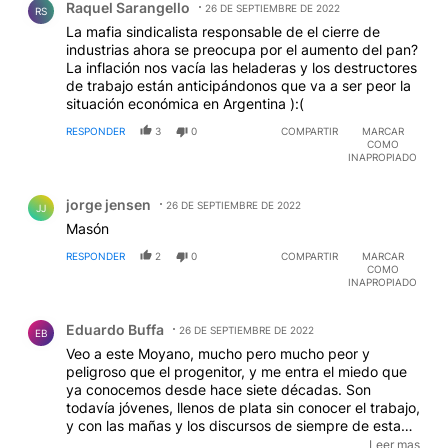
Raquel Sarangello
26 DE SEPTIEMBRE DE 2022
RS
La mafia sindicalista responsable de el cierre de
industrias ahora se preocupa por el aumento del pan?
La inflación nos vacía las heladeras y los destructores
de trabajo están anticipándonos que va a ser peor la
situación económica en Argentina ):(
RESPONDER
3
0
COMPARTIR
MARCAR
COMO
INAPROPIADO
Comentario de jorge jensen.
jorge jensen
26 DE SEPTIEMBRE DE 2022
JJ
Masón
RESPONDER
2
0
COMPARTIR
MARCAR
COMO
INAPROPIADO
Comentario de Eduardo Buffa.
Eduardo Buffa
26 DE SEPTIEMBRE DE 2022
EB
Veo a este Moyano, mucho pero mucho peor y
peligroso que el progenitor, y me entra el miedo que
ya conocemos desde hace siete décadas. Son
todavía jóvenes, llenos de plata sin conocer el trabajo,
y con las mañas y los discursos de siempre de esta
clase de gremialismo paralizante y agresivo, que
Leer mas