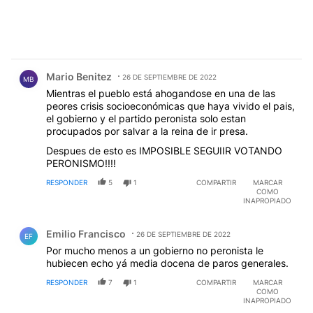
Comentario de Mario Benitez.
Mario Benitez
26 DE SEPTIEMBRE DE 2022
MB
Mientras el pueblo está ahogandose en una de las
peores crisis socioeconómicas que haya vivido el pais,
el gobierno y el partido peronista solo estan
procupados por salvar a la reina de ir presa.
Despues de esto es IMPOSIBLE SEGUIIR VOTANDO
PERONISMO!!!!
RESPONDER
5
1
COMPARTIR
MARCAR
COMO
INAPROPIADO
Comentario de Emilio Francisco.
Emilio Francisco
26 DE SEPTIEMBRE DE 2022
EF
Por mucho menos a un gobierno no peronista le
hubiecen echo yá media docena de paros generales.
RESPONDER
7
1
COMPARTIR
MARCAR
COMO
INAPROPIADO