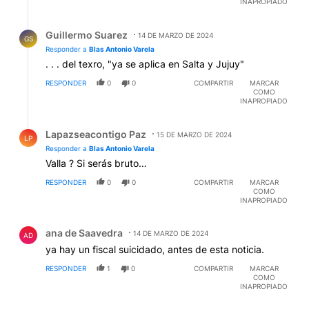
INAPROPIADO
Respuesta de Guillermo Suarez.
Guillermo Suarez
14 DE MARZO DE 2024
GS
Responder a
Blas Antonio Varela
. . . del texro, "ya se aplica en Salta y Jujuy"
RESPONDER
0
0
COMPARTIR
MARCAR
COMO
INAPROPIADO
Respuesta de Lapazseacontigo Paz.
Lapazseacontigo Paz
15 DE MARZO DE 2024
LP
Responder a
Blas Antonio Varela
Valla ? Si serás bruto…
RESPONDER
0
0
COMPARTIR
MARCAR
COMO
INAPROPIADO
Comentario de ana de Saavedra.
ana de Saavedra
14 DE MARZO DE 2024
AD
ya hay un fiscal suicidado, antes de esta noticia.
RESPONDER
1
0
COMPARTIR
MARCAR
COMO
INAPROPIADO
Comentario de Miguel Riestra.