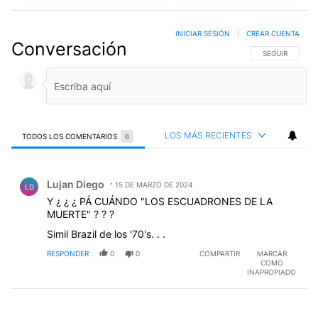
INICIAR SESIÓN
|
CREAR CUENTA
Conversación
SIGA ESTA CO
SEGUIR
LOS MÁS RECIENTES
TODOS LOS COMENTARIOS
6
Todos los comentarios
Comentario de Lujan Diego.
Lujan Diego
15 DE MARZO DE 2024
LD
Y ¿ ¿ ¿ PÁ CUÁNDO "LOS ESCUADRONES DE LA
MUERTE" ? ? ?
Simil Brazil de los '70's. . .
RESPONDER
0
0
COMPARTIR
MARCAR
COMO
INAPROPIADO