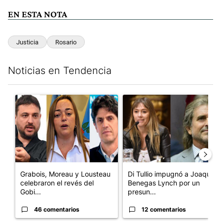
EN ESTA NOTA
Justicia
Rosario
Noticias en Tendencia
Este listado muestra los artículos con más comentarios en los últim
Un artículo de tendencia con el título "Grabois, Moreau y Loust
Un artículo de tendencia con e
Grabois, Moreau y Lousteau
Di Tullio impugnó a Joaquín
celebraron el revés del
Benegas Lynch por un
Gobi...
presun...
46 comentarios
12 comentarios