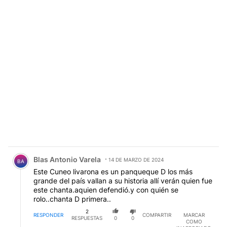
Comentario de Blas Antonio Varela.
Blas Antonio Varela
14 DE MARZO DE 2024
BA
Este Cuneo livarona es un panqueque D los más
grande del país vallan a su historia allí verán quien fue
este chanta.aquien defendió.y con quién se
rolo..chanta D primera..
2
RESPONDER
COMPARTIR
MARCAR
RESPUESTAS
0
0
COMO