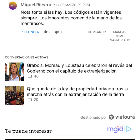
Miguel Riestra
14 DE MARZO DE 2024
MR
Nota tonta si las hay. Los códigos están vigentes
siempre. Los ignorantes comen de la mano de los
mentirosos.
RESPONDER
2
0
COMPARTIR
MARCAR
COMO
INAPROPIADO
CONVERSACIONES ACTIVAS
Este listado muestra los artículos con más comentarios en los últim
Un artículo de tendencia con el título "Grabois, Moreau y Lousteau
Grabois, Moreau y Lousteau celebraron el revés del
Gobierno con el capítulo de extranjerización
46
Un artículo de tendencia con el título "Qué queda de la ley de pro
Qué queda de la ley de propiedad privada tras la
marcha atrás con la extranjerización de la tierra
20
Gestionado por