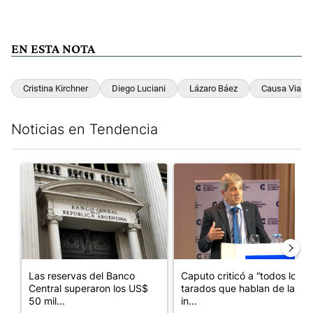
EN ESTA NOTA
Cristina Kirchner
Diego Luciani
Lázaro Báez
Causa Vialid
Noticias en Tendencia
Este listado muestra los artículos con más comentarios en los últim
Un artículo de tendencia con el título "Las reservas del Banco 
Un artículo de tendencia con e
Las reservas del Banco
Caputo criticó a “todos los
Central superaron los US$
tarados que hablan de la
50 mil...
in...