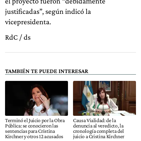
el proyecto fueron “debidamente
justificadas”, según indicó la
vicepresidenta.
RdC / ds
TAMBIÉN TE PUEDE INTERESAR
Terminó el Juicio por la Obra
Causa Vialidad: de la
Pública: se conocieron las
denuncia al veredicto, la
sentencias para Cristina
cronología completa del
Kirchner y otros 12 acusados
juicio a Cristina Kirchner