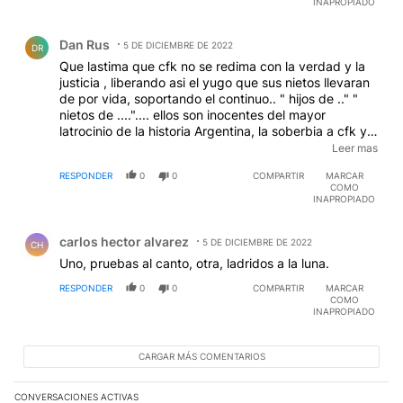
INAPROPIADO
Comentario de Dan Rus.
Dan Rus
5 DE DICIEMBRE DE 2022
DR
Que lastima que cfk no se redima con la verdad y la
justicia , liberando asi el yugo que sus nietos llevaran
de por vida, soportando el continuo.. " hijos de .." "
nietos de ....".... ellos son inocentes del mayor
latrocinio de la historia Argentina, la soberbia a cfk y
maximo no les aumentara la vida para poder
Leer mas
protegerlos, si un acto de nobleza , aceptando los
RESPONDER
0
0
COMPARTIR
MARCAR
cargos que correspondan y asumiendo las penas
COMO
dadas por la justicia..eso limpiara el camino de esos
INAPROPIADO
pequeños inocentes...
Comentario de carlos hector alvarez.
carlos hector alvarez
5 DE DICIEMBRE DE 2022
CH
Uno, pruebas al canto, otra, ladridos a la luna.
RESPONDER
0
0
COMPARTIR
MARCAR
COMO
INAPROPIADO
CARGAR MÁS COMENTARIOS
CONVERSACIONES ACTIVAS