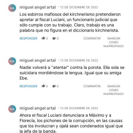
Comentario de miguel angel artal.
miguel angel artal
12 DE DICIEMBRE DE 2022
MA
Los esbirros mafiosos del kirchnerismo pretendieron
apretar al fiscal Luciani, un funcionario judicial que
sólo cumple con su trabajo. Claro, trabajo es una
palabra que no figura en el diccionario kirchnerista.
RESPONDER
0
0
COMPARTIR
MARCAR
COMO
INAPROPIADO
Comentario de miguel angel artal.
miguel angel artal
12 DE DICIEMBRE DE 2022
MA
Nadie volverá a "atentar" contra la porota. Ella sola se
suicidara mordiéndose la lengua. Igual que su amiga
Ebe.
RESPONDER
0
0
COMPARTIR
MARCAR
COMO
INAPROPIADO
Comentario de miguel angel artal.
miguel angel artal
12 DE DICIEMBRE DE 2022
MA
Ahora el fiscal Luciani denunciara a Máximo y a
Florecía, los pichones de la corrupción, en las causas
que los involucran y ojalá sean condenados igual que
la jefa de la banda.