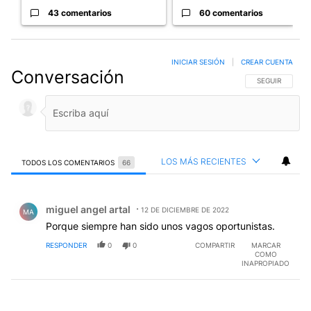
43 comentarios
60 comentarios
INICIAR SESIÓN
|
CREAR CUENTA
Conversación
SIGA ESTA CO
SEGUIR
LOS MÁS RECIENTES
TODOS LOS COMENTARIOS
66
Todos los comentarios
Comentario de miguel angel artal.
miguel angel artal
12 DE DICIEMBRE DE 2022
MA
Porque siempre han sido unos vagos oportunistas.
RESPONDER
0
0
COMPARTIR
MARCAR
COMO
INAPROPIADO