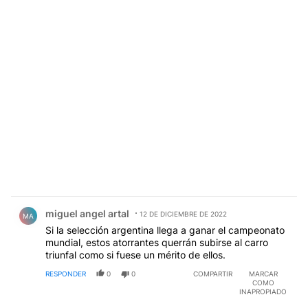
Comentario de miguel angel artal.
miguel angel artal
12 DE DICIEMBRE DE 2022
MA
Si la selección argentina llega a ganar el campeonato
mundial, estos atorrantes querrán subirse al carro
triunfal como si fuese un mérito de ellos.
RESPONDER
0
0
COMPARTIR
MARCAR
COMO
INAPROPIADO