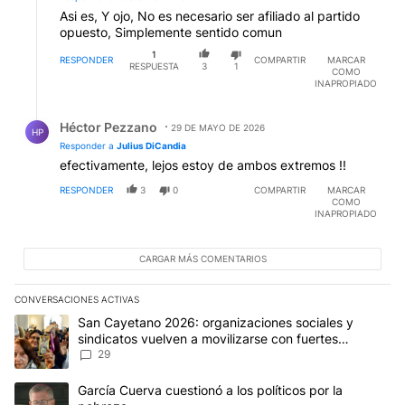
Asi es, Y ojo, No es necesario ser afiliado al partido
opuesto, Simplemente sentido comun
1
RESPONDER
COMPARTIR
MARCAR
RESPUESTA
3
1
COMO
INAPROPIADO
Respuesta de Héctor Pezzano.
Héctor Pezzano
29 DE MAYO DE 2026
HP
Responder a
Julius DiCandia
efectivamente, lejos estoy de ambos extremos !!
RESPONDER
3
0
COMPARTIR
MARCAR
COMO
INAPROPIADO
CARGAR MÁS COMENTARIOS
CONVERSACIONES ACTIVAS
Este listado muestra los artículos con más comentarios en los últim
Un artículo de tendencia con el título "San Cayetano 2026: organi
San Cayetano 2026: organizaciones sociales y
sindicatos vuelven a movilizarse con fuertes
reclamos al Gobierno
29
Un artículo de tendencia con el título "García Cuerva cuestionó a 
García Cuerva cuestionó a los políticos por la