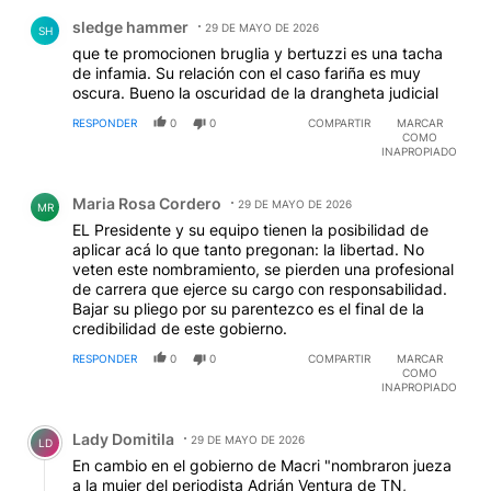
Comentario de sledge hammer.
sledge hammer
29 DE MAYO DE 2026
SH
que te promocionen bruglia y bertuzzi es una tacha
de infamia. Su relación con el caso fariña es muy
oscura. Bueno la oscuridad de la drangheta judicial
RESPONDER
0
0
COMPARTIR
MARCAR
COMO
INAPROPIADO
Comentario de Maria Rosa Cordero.
Maria Rosa Cordero
29 DE MAYO DE 2026
MR
EL Presidente y su equipo tienen la posibilidad de
aplicar acá lo que tanto pregonan: la libertad. No
veten este nombramiento, se pierden una profesional
de carrera que ejerce su cargo con responsabilidad.
Bajar su pliego por su parentezco es el final de la
credibilidad de este gobierno.
RESPONDER
0
0
COMPARTIR
MARCAR
COMO
INAPROPIADO
Comentario de Lady Domitila.
Lady Domitila
29 DE MAYO DE 2026
LD
En cambio en el gobierno de Macri "nombraron jueza
a la mujer del periodista Adrián Ventura de TN,