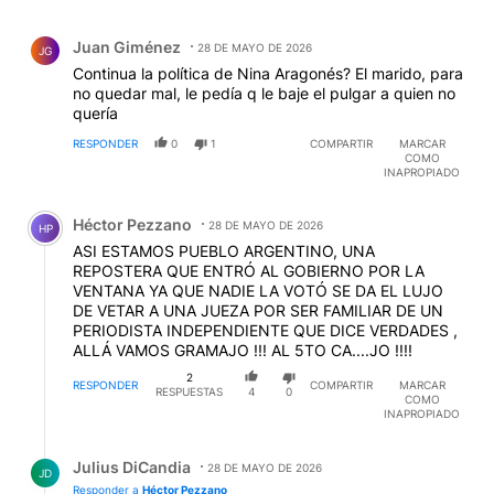
Comentario de Juan Giménez.
Juan Giménez
28 DE MAYO DE 2026
JG
Continua la política de Nina Aragonés? El marido, para
no quedar mal, le pedía q le baje el pulgar a quien no
quería
RESPONDER
0
1
COMPARTIR
MARCAR
COMO
INAPROPIADO
Comentario de Héctor Pezzano.
Héctor Pezzano
28 DE MAYO DE 2026
HP
ASI ESTAMOS PUEBLO ARGENTINO, UNA
REPOSTERA QUE ENTRÓ AL GOBIERNO POR LA
VENTANA YA QUE NADIE LA VOTÓ SE DA EL LUJO
DE VETAR A UNA JUEZA POR SER FAMILIAR DE UN
PERIODISTA INDEPENDIENTE QUE DICE VERDADES ,
ALLÁ VAMOS GRAMAJO !!! AL 5TO CA....JO !!!!
2
RESPONDER
COMPARTIR
MARCAR
RESPUESTAS
4
0
COMO
INAPROPIADO
Respuesta de Julius DiCandia.
Julius DiCandia
28 DE MAYO DE 2026
JD
Responder a
Héctor Pezzano