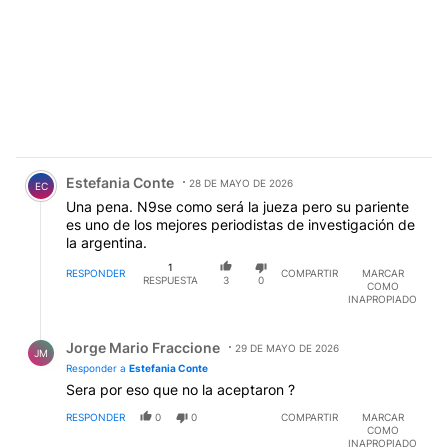
Comentario de Estefania Conte.
Estefania Conte
28 DE MAYO DE 2026
EC
Una pena. N9se como será la jueza pero su pariente
es uno de los mejores periodistas de investigación de
la argentina.
1
RESPONDER
COMPARTIR
MARCAR
RESPUESTA
3
0
COMO
INAPROPIADO
Respuesta de Jorge Mario Fraccione.
Jorge Mario Fraccione
29 DE MAYO DE 2026
JM
Responder a
Estefania Conte
Sera por eso que no la aceptaron ?
RESPONDER
0
0
COMPARTIR
MARCAR
COMO
INAPROPIADO