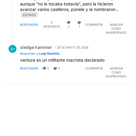
aunque "no le tocaba todavía", pero la hicieron
avanzar varios casilleros, ponele y la nombraron...
EDITADO
1
RESPONDER
COMPARTIR
MARCAR
RESPUESTA
2
1
COMO
INAPROPIADO
Respuesta de sledge hammer.
sledge hammer
29 DE MAYO DE 2026
SH
Responder a
Lady Domitila
ventura es un militante macrista declarado
RESPONDER
0
0
COMPARTIR
MARCAR
COMO
INAPROPIADO