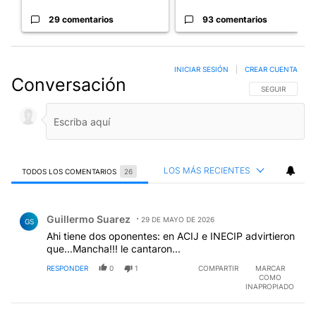
29 comentarios
93 comentarios
INICIAR SESIÓN
|
CREAR CUENTA
Conversación
SIGA ESTA CO
SEGUIR
LOS MÁS RECIENTES
TODOS LOS COMENTARIOS
26
Todos los comentarios
Comentario de Guillermo Suarez.
Guillermo Suarez
29 DE MAYO DE 2026
GS
Ahi tiene dos oponentes: en ACIJ e INECIP advirtieron
que...Mancha!!! le cantaron...
RESPONDER
0
1
COMPARTIR
MARCAR
COMO
INAPROPIADO