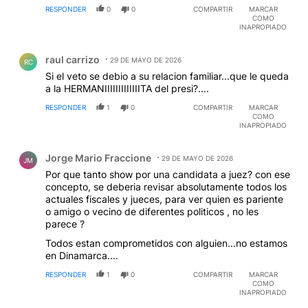
RESPONDER
0
0
COMPARTIR
MARCAR
COMO
INAPROPIADO
Comentario de raul carrizo.
raul carrizo
29 DE MAYO DE 2026
RC
Si el veto se debio a su relacion familiar...que le queda
a la HERMANIIIIIIIIIIIIITA del presi?....
RESPONDER
1
0
COMPARTIR
MARCAR
COMO
INAPROPIADO
Comentario de Jorge Mario Fraccione.
Jorge Mario Fraccione
29 DE MAYO DE 2026
JM
Por que tanto show por una candidata a juez? con ese
concepto, se deberia revisar absolutamente todos los
actuales fiscales y jueces, para ver quien es pariente
o amigo o vecino de diferentes politicos , no les
parece ?
Todos estan comprometidos con alguien...no estamos
en Dinamarca....
RESPONDER
1
0
COMPARTIR
MARCAR
COMO
INAPROPIADO