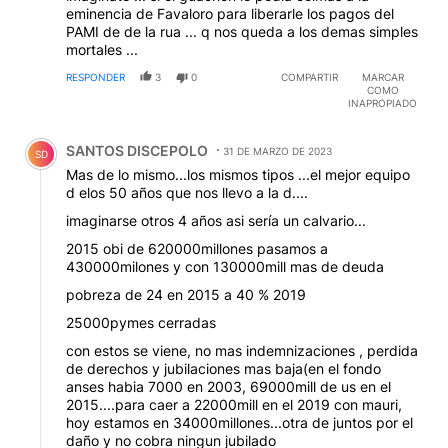
eminencia de Favaloro para liberarle los pagos del
PAMI de de la rua ... q nos queda a los demas simples
mortales ...
RESPONDER
3
0
COMPARTIR
MARCAR
COMO
INAPROPIADO
Comentario de SANTOS DISCEPOLO.
SANTOS DISCEPOLO
31 DE MARZO DE 2023
SD
Mas de lo mismo...los mismos tipos ...el mejor equipo
d elos 50 años que nos llevo a la d....
imaginarse otros 4 años asi sería un calvario...
2015 obi de 620000millones pasamos a
430000milones y con 130000mill mas de deuda
pobreza de 24 en 2015 a 40 % 2019
25000pymes cerradas
con estos se viene, no mas indemnizaciones , perdida
de derechos y jubilaciones mas baja(en el fondo
anses habia 7000 en 2003, 69000mill de us en el
2015....para caer a 22000mill en el 2019 con mauri,
hoy estamos en 34000millones...otra de juntos por el
daño y no cobra ningun jubilado