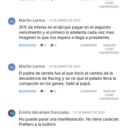
COMO
INAPROPIADO
Comentario de Martin Lerma.
Martin Lerma
31 DE MARZO DE 2023
ML
20% de interes en el abl por pagar en el segundo
vencimiento y el primero lo adelanta cada vez mas.
Imaginen lo que nos espera si llega a presidente.
RESPONDER
2
0
COMPARTIR
MARCAR
COMO
INAPROPIADO
Comentario de Martin Lerma.
Martin Lerma
31 DE MARZO DE 2023
ML
El padre de larreta fue el que inicio el camino de la
decadencia de Racing y se ve que el pelado lleva la
corrupción en los genes. Salió al papá.
RESPONDER
1
0
COMPARTIR
MARCAR
COMO
INAPROPIADO
Comentario de Emilio Abraham Gonzalez.
Emilio Abraham Gonzalez
31 DE MARZO DE 2023
EA
No puede parar una manifestación. No tiene carácter.
Prefiero a la bullrich