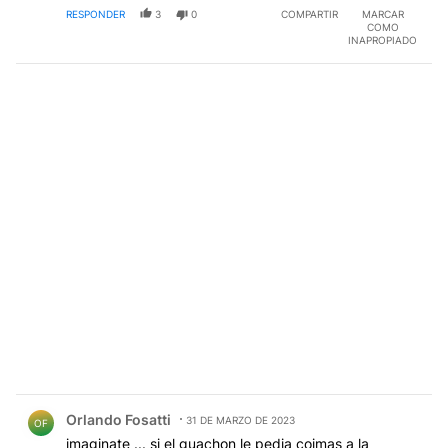
RESPONDER
3
0
COMPARTIR
MARCAR
COMO
INAPROPIADO
Comentario de Orlando Fosatti.
Orlando Fosatti
31 DE MARZO DE 2023
OF
imaginate ... si el guachon le pedia coimas a la