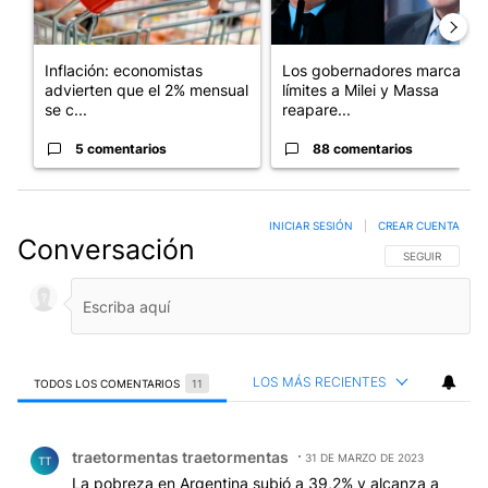
Inflación: economistas
Los gobernadores marcan
advierten que el 2% mensual
límites a Milei y Massa
se c...
reapare...
5 comentarios
88 comentarios
INICIAR SESIÓN
|
CREAR CUENTA
Conversación
SIGA ESTA CO
SEGUIR
LOS MÁS RECIENTES
TODOS LOS COMENTARIOS
11
Todos los comentarios
Comentario de traetormentas traetormentas.
traetormentas traetormentas
31 DE MARZO DE 2023
TT
La pobreza en Argentina subió a 39,2% y alcanza a