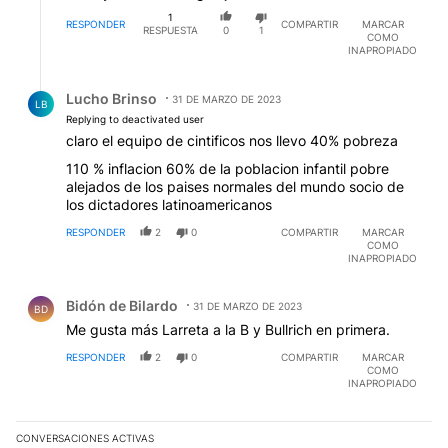
1
RESPONDER
COMPARTIR
MARCAR
RESPUESTA
0
1
COMO
INAPROPIADO
Respuesta de Lucho Brinso.
Lucho Brinso
31 DE MARZO DE 2023
LB
Replying to deactivated user
claro el equipo de cintificos nos llevo 40% pobreza
110 % inflacion 60% de la poblacion infantil pobre
alejados de los paises normales del mundo socio de
los dictadores latinoamericanos
RESPONDER
2
0
COMPARTIR
MARCAR
COMO
INAPROPIADO
Comentario de Bidón de Bilardo.
Bidón de Bilardo
31 DE MARZO DE 2023
BD
Me gusta más Larreta a la B y Bullrich en primera.
RESPONDER
2
0
COMPARTIR
MARCAR
COMO
INAPROPIADO
CONVERSACIONES ACTIVAS