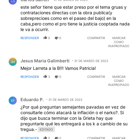
CS
este señor tiene que estar preso por el tema gruas y
contrataciones directas con la obra publica(y
sobreprecioes como en el paseo del bajo) en la
caba,pero como el pro tiene la justicia cooptada nada
le va a ocurrir.
RESPONDER
0
0
COMPARTIR
MARCAR
COMO
INAPROPIADO
Comentario de Jesus Maria Galimberti.
Jesus Maria Galimberti
31 DE MARZO DE 2023
JM
Mejor Larreta a la B!!! Vamos Patricia!
RESPONDER
3
0
COMPARTIR
MARCAR
COMO
INAPROPIADO
Comentario de Eduardo P..
Eduardo P.
31 DE MARZO DE 2023
EP
¿Por qué preguntan semejantes pavadas en vez de
consultarle cómo atacará la inflación o el narko?. Si
dijo que busca terminar con la Grieta hay que
preguntarle qué les entregará a los k a cambio de su
tregua.-
EDITADO
RESPONDER
0
0
COMPARTIR
MARCAR