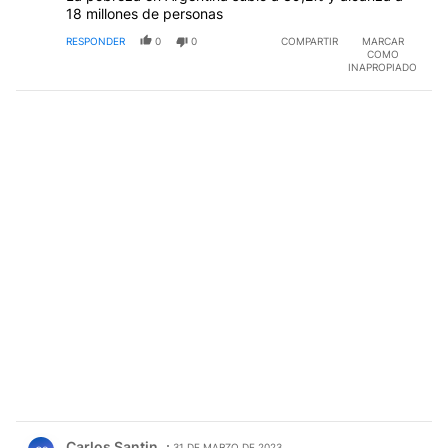
18 millones de personas
RESPONDER
0
0
COMPARTIR
MARCAR
COMO
INAPROPIADO
Comentario de Carlos Santin.
Carlos Santin
31 DE MARZO DE 2023