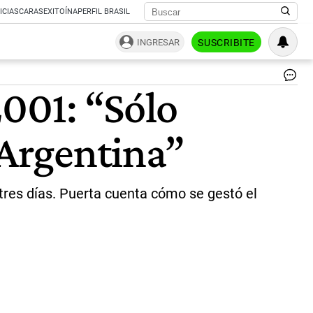
ICIAS
CARAS
EXITOÍNA
PERFIL BRASIL
INGRESAR
SUSCRIBITE
Ra
2001: “Sólo
Pue
ex
pre
 Argentina”
de
la
Na
y
del
e tres días. Puerta cuenta cómo se gestó el
Se
du
el
est
del
20
|
Ce