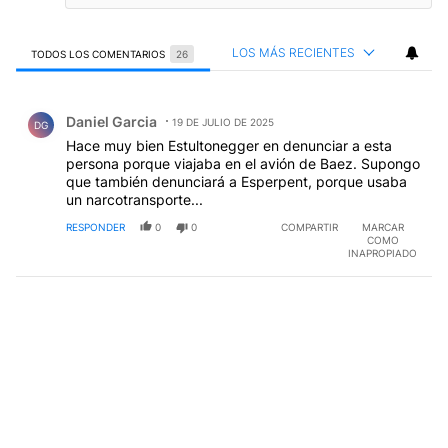
LOS MÁS RECIENTES
TODOS LOS COMENTARIOS
26
Todos los comentarios
Comentario de Daniel Garcia.
Daniel Garcia
19 DE JULIO DE 2025
DG
Hace muy bien Estultonegger en denunciar a esta
persona porque viajaba en el avión de Baez. Supongo
que también denunciará a Esperpent, porque usaba
un narcotransporte...
RESPONDER
0
0
COMPARTIR
MARCAR
COMO
INAPROPIADO