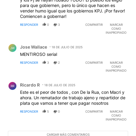
para que gobiernen, pero lo único que hacen es
vender humo igual que los gobiernos KPJ. ¡Por favor!
Comiencen a gobernar!
RESPONDER
0
3
COMPARTIR
MARCAR
COMO
INAPROPIADO
Comentario de Jose Wallace.
Jose Wallace
18 DE JULIO DE 2025
JW
MENTIROSO serial
RESPONDER
3
2
COMPARTIR
MARCAR
COMO
INAPROPIADO
Comentario de Ricardo R.
Ricardo R
18 DE JULIO DE 2025
RR
Este es el peor de todos , con De la Rua, con Macri y
ahora. Un rematador de trabajo ajeno y repartidor de
plata que vamos a tener que pagar nosotros
RESPONDER
5
0
COMPARTIR
MARCAR
COMO
INAPROPIADO
CARGAR MÁS COMENTARIOS