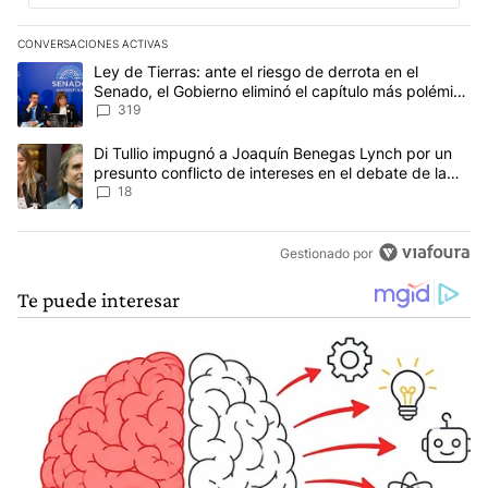
CONVERSACIONES ACTIVAS
Este listado muestra los artículos con más comentarios en los últim
Un artículo de tendencia con el título "Ley de Tierras: ante el ri
Ley de Tierras: ante el riesgo de derrota en el
Senado, el Gobierno eliminó el capítulo más polémico
del proyecto
319
Un artículo de tendencia con el título "Di Tullio impugnó a Joaqu
Di Tullio impugnó a Joaquín Benegas Lynch por un
presunto conflicto de intereses en el debate de la
Ley de Tierras
18
Gestionado por