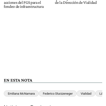
acciones del FGS para el
de la Dirección de Vialidad
fondeo de infraestructura
EN ESTA NOTA
Emiliana McNamara
Federico Sturzzeneger
Vialidad
Láza