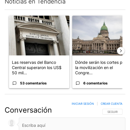
Noticias en Tendencia
Este listado muestra los artículos con más comentarios en los últim
Un artículo de tendencia con el título "Las reservas del Banco 
Un artículo de tendencia con e
Las reservas del Banco
Dónde serán los cortes por
Central superaron los US$
la movilización en el
50 mil...
Congre...
53 comentarios
6 comentarios
INICIAR SESIÓN
|
CREAR CUENTA
Conversación
SIGA ESTA CO
SEGUIR