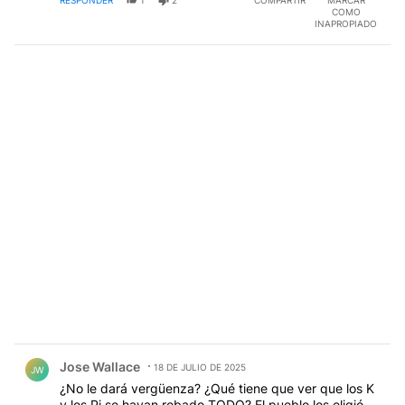
COMO
INAPROPIADO
Comentario de Jose Wallace.
Jose Wallace
18 DE JULIO DE 2025
JW
¿No le dará vergüenza? ¿Qué tiene que ver que los K
y los Pj se hayan robado TODO? El pueblo los eligió