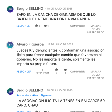
Comentario de Sergio BELLINO.
Sergio BELLINO
18 DE JULIO DE 2025
SB
ZAFO EN LA CANCHA DE GIMNASIA DE QUE LO
BAJEN D E LA TRIBUNA POR LA VIA RAPIDA
RESPONDER
1
1
COMPARTIR
MARCAR
COMO
INAPROPIADO
Comentario de Alvaro Figueroa.
Alvaro Figueroa
18 DE JULIO DE 2025
AF
Jueces K y denunciantes K conforman una asociación
ilícita para frenar cualquier cambio que favorezca al
gobierno. No les importa la gente, solamente les
importa su propio futuro.
1
RESPONDER
COMPARTIR
MARCAR
RESPUESTA
2
1
COMO
INAPROPIADO
Respuesta de Sergio BELLINO.
Sergio BELLINO
18 DE JULIO DE 2025
SB
Responder a
Alvaro Figueroa
LA ASOCIACION ILICITA LA TENES EN BALCARCE 50
CAPO. CHAU
RESPONDER
1
2
COMPARTIR
MARCAR