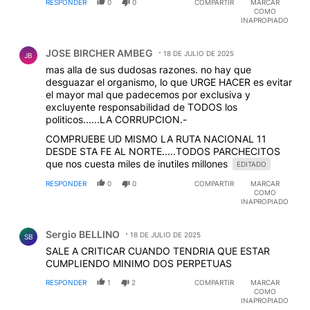
RESPONDER
0
0
COMPARTIR
MARCAR
COMO
INAPROPIADO
Comentario de JOSE BIRCHER AMBEG.
JOSE BIRCHER AMBEG
18 DE JULIO DE 2025
JB
mas alla de sus dudosas razones. no hay que
desguazar el organismo, lo que URGE HACER es evitar
el mayor mal que padecemos por exclusiva y
excluyente responsabilidad de TODOS los
politicos......LA CORRUPCION.-
COMPRUEBE UD MISMO LA RUTA NACIONAL 11
DESDE STA FE AL NORTE.....TODOS PARCHECITOS
que nos cuesta miles de inutiles millones
EDITADO
RESPONDER
0
0
COMPARTIR
MARCAR
COMO
INAPROPIADO
Comentario de Sergio BELLINO.
Sergio BELLINO
18 DE JULIO DE 2025
SB
SALE A CRITICAR CUANDO TENDRIA QUE ESTAR
CUMPLIENDO MINIMO DOS PERPETUAS
RESPONDER
1
2
COMPARTIR
MARCAR
COMO
INAPROPIADO