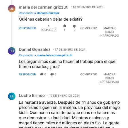
Respuesta de maria del carmen grizzuti.
maria del carmen grizzuti
16 DE ENERO DE 2024
MD
Responder a
Daniel Gonzalez
Quiénes deberían dejar de existir?
1
RESPONDER
COMPARTIR
MARCAR
RESPUESTA
1
0
COMO
INAPROPIADO
Respuesta de Daniel Gonzalez.
Daniel Gonzalez
17 DE ENERO DE 2024
DG
Responder a
maria del carmen grizzuti
Los organismos que no hacen el trabajo para el que
fueron creados, ¿por?
RESPONDER
0
0
COMPARTIR
MARCAR
COMO
INAPROPIADO
Comentario de Lucho Brinso.
Lucho Brinso
16 DE ENERO DE 2024
LB
La matanza avanza. Después de 41 años de gobierno
peronismo siguen en la miseria. La provincia del mago
kichi. Que nunca salio de parque chas no hace mas
que demostrar su inutilidad. Mientras espinosa y
magari tienen miles de millones en plazo fijo. La gente
se mata por un pedazo de tierra contaminada en la