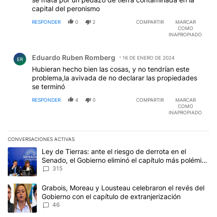
capital del peronismo
RESPONDER
0
2
COMPARTIR
MARCAR
COMO
INAPROPIADO
Comentario de Eduardo Ruben Romberg.
Eduardo Ruben Romberg
16 DE ENERO DE 2024
ER
Hubieran hecho bien las cosas, y no tendrían este
problema,la avivada de no declarar las propiedades
se terminó
RESPONDER
4
0
COMPARTIR
MARCAR
COMO
INAPROPIADO
CONVERSACIONES ACTIVAS
Este listado muestra los artículos con más comentarios en los últim
Un artículo de tendencia con el título "Ley de Tierras: ante el ri
Ley de Tierras: ante el riesgo de derrota en el
Senado, el Gobierno eliminó el capítulo más polémico
del proyecto
315
Un artículo de tendencia con el título "Grabois, Moreau y Lousteau
Grabois, Moreau y Lousteau celebraron el revés del
Gobierno con el capítulo de extranjerización
46