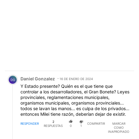
Comentario de Daniel Gonzalez.
Daniel Gonzalez
16 DE ENERO DE 2024
DG
Y Estado presente? Quién es el que tiene que
controlar a los desarrolladores, el Gran Bonete? Leyes
provinciales, reglamentaciones municipales,
organismos municipales, organismos provinciales...
todos se lavan las manos... es culpa de los privados...
entonces Milei tiene razón, deberían dejar de existir.
2
RESPONDER
COMPARTIR
MARCAR
RESPUESTAS
0
1
COMO
INAPROPIADO