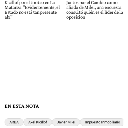
Kicillof por el tiroteo en La
Juntos por el Cambio como
Matanza: "Evidentemente, el
aliado de Milei, una encuesta
Estado no está tan presente
consultó quién es el líder de la
ahí"
oposición
EN ESTA NOTA
ARBA
Axel Kicillof
Javier Milei
Impuesto Inmobiliario