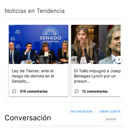
Noticias en Tendencia
Este listado muestra los artículos con más comentarios en los últim
Un artículo de tendencia con el título "Ley de Tierras: ante el 
Un artículo de tendencia con e
Ley de Tierras: ante el
Di Tullio impugnó a Joaquín
riesgo de derrota en el
Benegas Lynch por un
Senado,...
presun...
315 comentarios
12 comentarios
INICIAR SESIÓN
|
CREAR CUENTA
Conversación
SIGA ESTA CO
SEGUIR