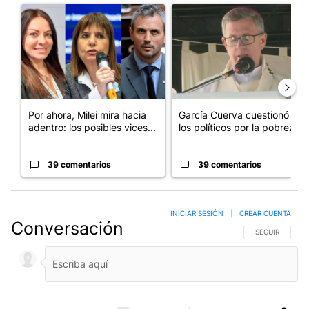
Un artículo de tendencia con el título "Por ahora, Milei mira ha
Un artículo de tendencia con e
Por ahora, Milei mira hacia
García Cuerva cuestionó a
adentro: los posibles vices...
los políticos por la pobreza
39 comentarios
39 comentarios
INICIAR SESIÓN
|
CREAR CUENTA
Conversación
SIGA ESTA CO
SEGUIR