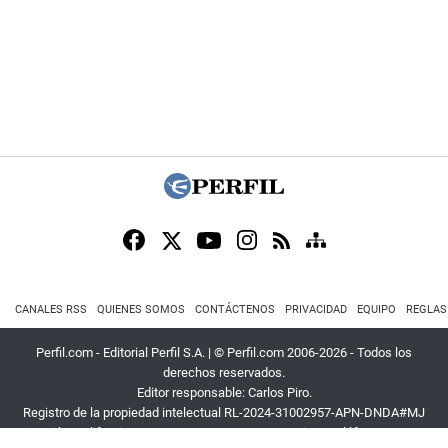
CANALES RSS
QUIENES SOMOS
CONTÁCTENOS
PRIVACIDAD
EQUIPO
REGLAS
Perfil.com - Editorial Perfil S.A.
| © Perfil.com 2006-2026 - Todos los
derechos reservados.
Editor responsable: Carlos Piro.
Registro de la propiedad intelectual RL-2024-31002957-APN-DNDA#MJ
Dirección:
California 2715
,
C1289ABI
,
CABA, Argentina
| Teléfono:
+54 9 11