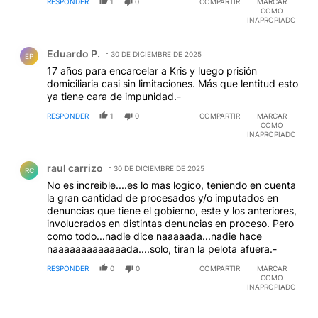
RESPONDER
1
0
COMPARTIR
MARCAR
COMO
INAPROPIADO
Comentario de Eduardo P..
Eduardo P.
30 DE DICIEMBRE DE 2025
EP
17 años para encarcelar a Kris y luego prisión
domiciliaria casi sin limitaciones. Más que lentitud esto
ya tiene cara de impunidad.-
RESPONDER
1
0
COMPARTIR
MARCAR
COMO
INAPROPIADO
Comentario de raul carrizo.
raul carrizo
30 DE DICIEMBRE DE 2025
RC
No es increible....es lo mas logico, teniendo en cuenta
la gran cantidad de procesados y/o imputados en
denuncias que tiene el gobierno, este y los anteriores,
involucrados en distintas denuncias en proceso. Pero
como todo...nadie dice naaaaada...nadie hace
naaaaaaaaaaaaada....solo, tiran la pelota afuera.-
RESPONDER
0
0
COMPARTIR
MARCAR
COMO
INAPROPIADO