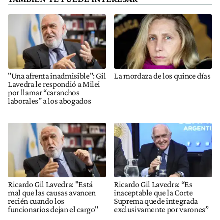
"Una afrenta inadmisible": Gil
La mordaza de los quince días
Lavedra le respondió a Milei
por llamar “caranchos
laborales” a los abogados
Ricardo Gil Lavedra: "Está
Ricardo Gil Lavedra: “Es
mal que las causas avancen
inaceptable que la Corte
recién cuando los
Suprema quede integrada
funcionarios dejan el cargo"
exclusivamente por varones”