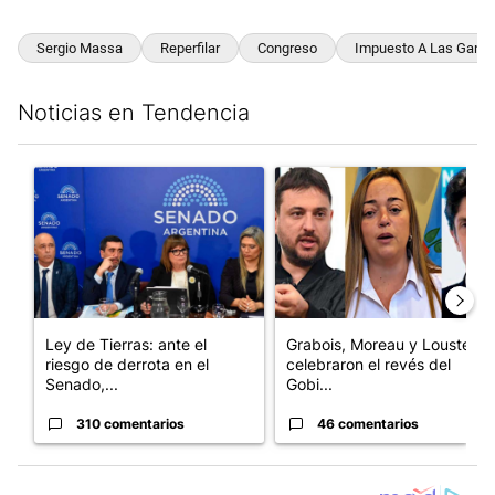
Sergio Massa
Reperfilar
Congreso
Impuesto A Las Gana
Noticias en Tendencia
Este listado muestra los artículos con más comentarios en los últim
Un artículo de tendencia con el título "Ley de Tierras: ante el 
Un artículo de tendencia con e
Ley de Tierras: ante el
Grabois, Moreau y Lousteau
riesgo de derrota en el
celebraron el revés del
Senado,...
Gobi...
310 comentarios
46 comentarios