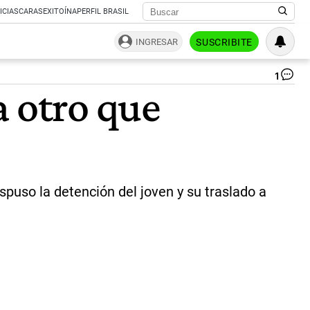
ICIAS
CARAS
EXITOÍNA
PERFIL BRASIL
INGRESAR
SUSCRIBITE
1
La
a otro que
Ma
ad
acu
a
otr
qu
es
pa
puso la detención del joven y su traslado a
co
un
pa
|
RE