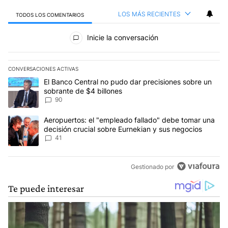
LOS MÁS RECIENTES
TODOS LOS COMENTARIOS
Todos los comentarios
Inicie la conversación
CONVERSACIONES ACTIVAS
Este listado muestra los artículos con más comentarios en los últim
Un artículo de tendencia con el título "El Banco Central no pudo 
El Banco Central no pudo dar precisiones sobre un
sobrante de $4 billones
90
Un artículo de tendencia con el título "Aeropuertos: el "empleado
Aeropuertos: el "empleado fallado" debe tomar una
decisión crucial sobre Eurnekian y sus negocios
41
Gestionado por