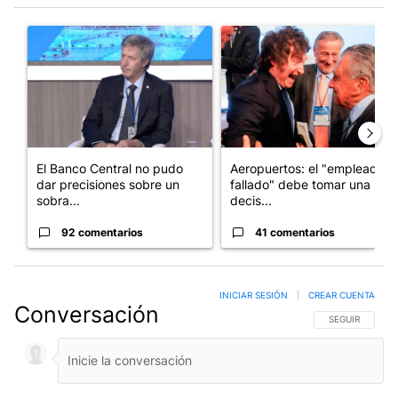
Este listado muestra los artículos con más comentarios en los últim
Un artículo de tendencia con el título "El Banco Central no pud
Un artículo de tendencia con e
El Banco Central no pudo
Aeropuertos: el "empleado
dar precisiones sobre un
fallado" debe tomar una
sobra...
decis...
92 comentarios
41 comentarios
INICIAR SESIÓN
|
CREAR CUENTA
Conversación
SIGA ESTA CO
SEGUIR