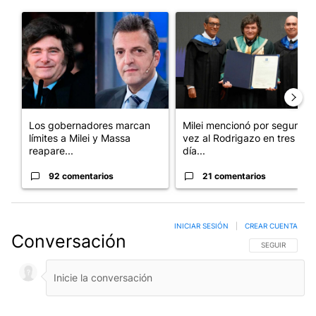
Este listado muestra los artículos con más comentarios en los últim
Un artículo de tendencia con el título "Los gobernadores marcan
Un artículo de tendencia con e
Los gobernadores marcan
Milei mencionó por segunda
límites a Milei y Massa
vez al Rodrigazo en tres
reapare...
día...
92 comentarios
21 comentarios
INICIAR SESIÓN
|
CREAR CUENTA
Conversación
SIGA ESTA CO
SEGUIR