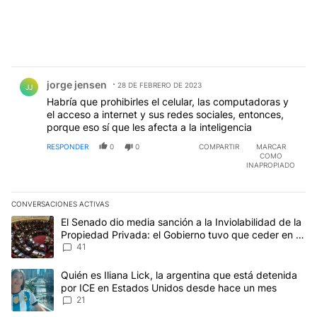
Comentario de jorge jensen.
jorge jensen
28 DE FEBRERO DE 2023
JJ
Habría que prohibirles el celular, las computadoras y
el acceso a internet y sus redes sociales, entonces,
porque eso sí que les afecta a la inteligencia
RESPONDER
0
0
COMPARTIR
MARCAR
COMO
INAPROPIADO
CONVERSACIONES ACTIVAS
Este listado muestra los artículos con más comentarios en los últim
Un artículo de tendencia con el título "El Senado dio media sanció
El Senado dio media sanción a la Inviolabilidad de la
Propiedad Privada: el Gobierno tuvo que ceder en la
Ley del Manejo del Fuego
41
Un artículo de tendencia con el título "Quién es Iliana Lick, la 
Quién es Iliana Lick, la argentina que está detenida
por ICE en Estados Unidos desde hace un mes
21