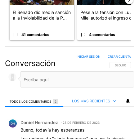
El Senado dio media sanción
Pese a la tensión con Lula,
a la Inviolabilidad de la P...
Milei autorizó el ingreso d...
41 comentarios
4 comentarios
INICIAR SESIÓN
|
CREAR CUENTA
Conversación
SIGA ESTA CO
SEGUIR
LOS MÁS RECIENTES
TODOS LOS COMENTARIOS
2
Todos los comentarios
Comentario de Daniel Hernandez.
Daniel Hernandez
28 DE FEBRERO DE 2023
DH
Bueno, todavía hay esperanzas.
Los radares de "alerta temprana" que usa la ciencia