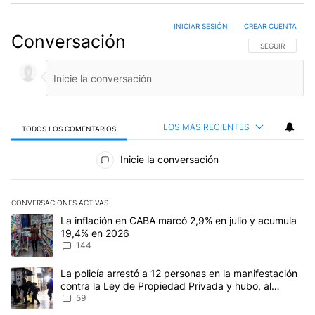
INICIAR SESIÓN
|
CREAR CUENTA
Conversación
SIGA ESTA CO
SEGUIR
LOS MÁS RECIENTES
TODOS LOS COMENTARIOS
Todos los comentarios
Inicie la conversación
CONVERSACIONES ACTIVAS
Este listado muestra los artículos con más comentarios en los últim
Un artículo de tendencia con el título "La inflación en CABA mar
La inflación en CABA marcó 2,9% en julio y acumula
19,4% en 2026
144
Un artículo de tendencia con el título "La policía arrestó a 12 p
La policía arrestó a 12 personas en la manifestación
contra la Ley de Propiedad Privada y hubo, al
menos, 3 agentes heridos
59