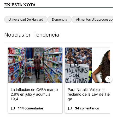
EN ESTA NOTA
Universidad De Harvard
Demencia
Alimentos Ultraprocesados
Noticias en Tendencia
Este listado muestra los artículos con más comentarios en los últim
Un artículo de tendencia con el título "La inflación en CABA m
Un artículo de tendencia con e
La inflación en CABA marcó
Para Natalia Volosin el
2,9% en julio y acumula
reclamo de la Ley de Tierras
19,4...
ge...
144 comentarios
34 comentarios