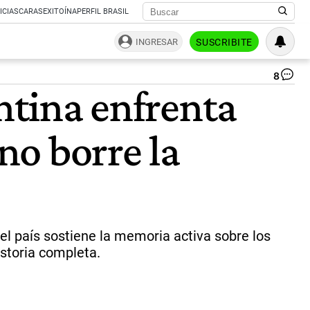
ICIAS
CARAS
EXITOÍNA
PERFIL BRASIL
INGRESAR
SUSCRIBITE
8
A
entina enfrenta
50
añ
del
no borre la
úl
go
de
Es
cív
mil
or
de
el país sostiene la memoria activa sobre los
De
istoria completa.
Hu
pr
ma
co
la