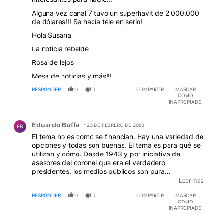
Alguna vez canal 7 tuvo un superhavit de 2.000.000
de dólares!!! Se hacía tele en serio!
Hola Susana
La noticia rebelde
Rosa de lejos
Mesa de noticias y más!!!
RESPONDER
0
0
COMPARTIR
MARCAR
COMO
INAPROPIADO
Comentario de Eduardo Buffa.
Eduardo Buffa
23 DE FEBRERO DE 2023
EB
El tema no es como se financian. Hay una variedad de
opciones y todas son buenas. El tema es para qué se
utilizan y cómo. Desde 1943 y por iniciativa de
asesores del coronel que era el verdadero
presidentes, los medios públicos son pura
propaganda oficial. Desde 1946 ya fue todo por
Leer mas
Perón y Eva hasta que lo bajaron al sonriente coronel.
RESPONDER
0
0
COMPARTIR
MARCAR
En esos años, un tal Discepolín tenía un programa de
COMO
radio que se anticipó a 678. Puro peronismo, Puro
INAPROPIADO
gasto público. Puro robo a la gente. Robo en lo