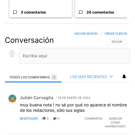
3 comentarios
26 comentarios
INICIAR SESIÓN
|
CREAR CUENTA
Conversación
SIGA ESTA CO
SEGUIR
LOS MÁS RECIENTES
TODOS LOS COMENTARIOS
3
Todos los comentarios
Comentario de Julián Corvaglia.
Julián Corvaglia
16 DE ENERO DE 2024
JC
muy buena nota ! no sé por qué no aparece el nombre
de los redactores, sólo sus siglas
RESPONDER
0
0
COMPARTIR
MARCAR
COMO
INAPROPIADO