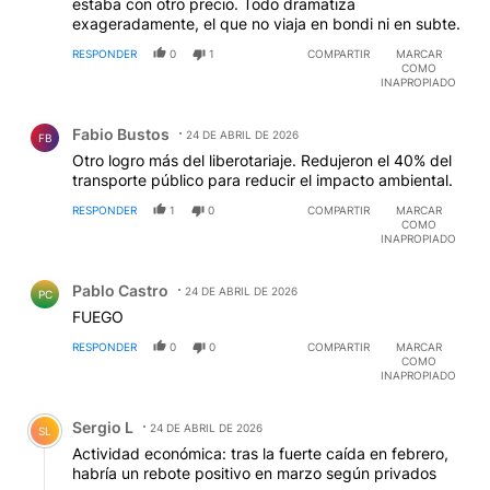
estaba con otro precio. Todo dramatiza
exageradamente, el que no viaja en bondi ni en subte.
RESPONDER
0
1
COMPARTIR
MARCAR
COMO
INAPROPIADO
Comentario de Fabio Bustos.
Fabio Bustos
24 DE ABRIL DE 2026
FB
Otro logro más del liberotariaje. Redujeron el 40% del
transporte público para reducir el impacto ambiental.
RESPONDER
1
0
COMPARTIR
MARCAR
COMO
INAPROPIADO
Comentario de Pablo Castro.
Pablo Castro
24 DE ABRIL DE 2026
PC
FUEGO
RESPONDER
0
0
COMPARTIR
MARCAR
COMO
INAPROPIADO
Comentario de Sergio L.
Sergio L
24 DE ABRIL DE 2026
SL
Actividad económica: tras la fuerte caída en febrero,
habría un rebote positivo en marzo según privados