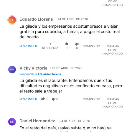
COMO
INAPROPIADO
Comentario de Eduardo Llorens.
Eduardo Llorens
24 DE ABRIL DE 2026
EL
La gilada y los empresarios acostumbrasos a viajar
gratis a puro subsidio, a fumar, a pagar el costo real
del boleto.
1
RESPONDER
COMPARTIR
MARCAR
RESPUESTA
0
0
COMO
INAPROPIADO
Respuesta de Vicky Victoria.
Vicky Victoria
24 DE ABRIL DE 2026
VV
Responder a
Eduardo Llorens
La gilada es el laburante. Entendemos que x tus
dificultades cognitivas estés confinado en casa, pero
el resto sale a trabajar
RESPONDER
0
0
COMPARTIR
MARCAR
COMO
INAPROPIADO
Comentario de Daniel Hernandez.
Daniel Hernandez
24 DE ABRIL DE 2026
DH
En el resto del país, (salvo subte que no hay) ya