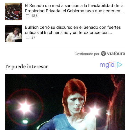
Este listado muestra los artículos con más comentarios en los últim
Un artículo de tendencia con el título "El Senado dio media sanci
El Senado dio media sanción a la Inviolabilidad de la
Propiedad Privada: el Gobierno tuvo que ceder en la
Ley del Manejo del Fuego
133
Un artículo de tendencia con el título "Bullrich cerró su discurso e
Bullrich cerró su discurso en el Senado con fuertes
críticas al kirchnerismo y un feroz cruce con
Capitanich al que le gritó “¡cállate!”
27
Gestionado por