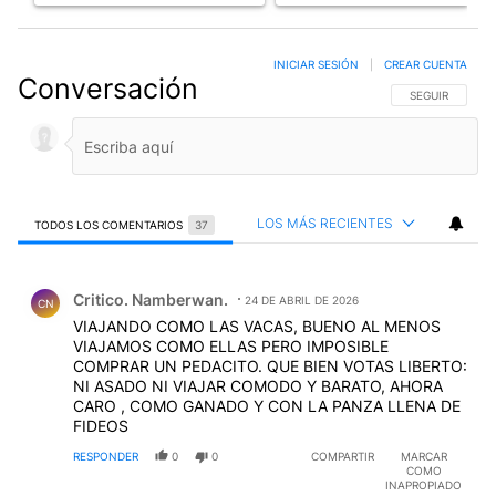
INICIAR SESIÓN
|
CREAR CUENTA
Conversación
SIGA ESTA CO
SEGUIR
LOS MÁS RECIENTES
TODOS LOS COMENTARIOS
37
Todos los comentarios
Comentario de Critico. Namberwan..
Critico. Namberwan.
24 DE ABRIL DE 2026
CN
VIAJANDO COMO LAS VACAS, BUENO AL MENOS
VIAJAMOS COMO ELLAS PERO IMPOSIBLE
COMPRAR UN PEDACITO. QUE BIEN VOTAS LIBERTO:
NI ASADO NI VIAJAR COMODO Y BARATO, AHORA
CARO , COMO GANADO Y CON LA PANZA LLENA DE
FIDEOS
RESPONDER
0
0
COMPARTIR
MARCAR
COMO
INAPROPIADO