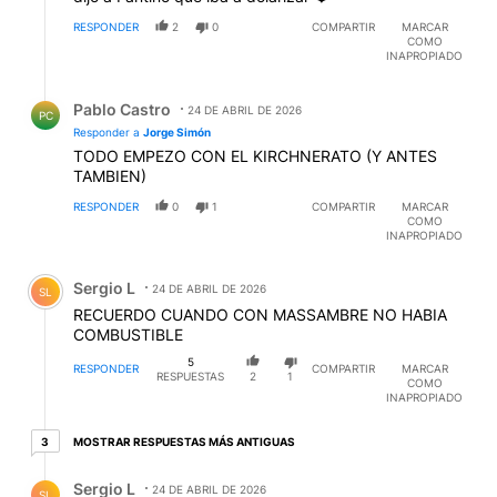
RESPONDER
2
0
COMPARTIR
MARCAR
COMO
INAPROPIADO
Respuesta de Pablo Castro.
Pablo Castro
24 DE ABRIL DE 2026
PC
Responder a
Jorge Simón
TODO EMPEZO CON EL KIRCHNERATO (Y ANTES
TAMBIEN)
RESPONDER
0
1
COMPARTIR
MARCAR
COMO
INAPROPIADO
Comentario de Sergio L.
Sergio L
24 DE ABRIL DE 2026
SL
RECUERDO CUANDO CON MASSAMBRE NO HABIA
COMBUSTIBLE
5
RESPONDER
COMPARTIR
MARCAR
RESPUESTAS
2
1
COMO
INAPROPIADO
3 respuestas más antiguas
MOSTRAR RESPUESTAS MÁS ANTIGUAS
3
Respuesta de Sergio L.
Sergio L
24 DE ABRIL DE 2026
SL