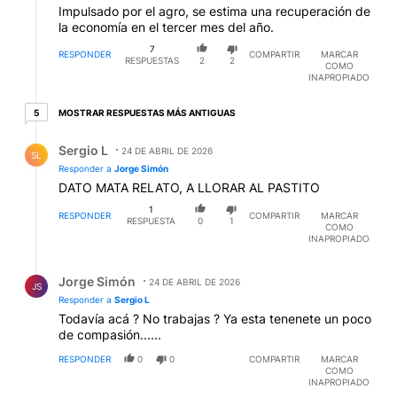
Impulsado por el agro, se estima una recuperación de
la economía en el tercer mes del año.
7
RESPONDER
COMPARTIR
MARCAR
RESPUESTAS
2
2
COMO
INAPROPIADO
5 respuestas más antiguas
MOSTRAR RESPUESTAS MÁS ANTIGUAS
5
Respuesta de Sergio L.
Sergio L
24 DE ABRIL DE 2026
SL
Responder a
Jorge Simón
DATO MATA RELATO, A LLORAR AL PASTITO
1
RESPONDER
COMPARTIR
MARCAR
RESPUESTA
0
1
COMO
INAPROPIADO
Respuesta de Jorge Simón.
Jorge Simón
24 DE ABRIL DE 2026
JS
Responder a
Sergio L
Todavía acá ? No trabajas ? Ya esta tenenete un poco
de compasión......
RESPONDER
0
0
COMPARTIR
MARCAR
COMO
INAPROPIADO