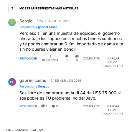
2 respuestas más antiguas
MOSTRAR RESPUESTAS MÁS ANTIGUAS
2
Respuesta de Sergio ..
Sergio .
24 DE ABRIL DE 2026
S.
Responder a
gabriel casas
Pero eso sí, en una muestra de equidad, el gobierno
ahora bajó los impuestos a muchos bienes suntuarios
y te podés comprar un 0 Km. importado de gama alta
sin no querés viajar en bondi!
1
RESPONDER
COMPARTIR
MARCAR
RESPUESTA
0
0
COMO
INAPROPIADO
Respuesta de gabriel casas.
gabriel casas
24 DE ABRIL DE 2026
GC
Responder a
Sergio .
Sos libre de comprarte un Audi A4 de US$ 75.000 si
sos pobre es TU problema, no del Javo.
RESPONDER
1
0
COMPARTIR
MARCAR
COMO
INAPROPIADO
CONVERSACIONES ACTIVAS