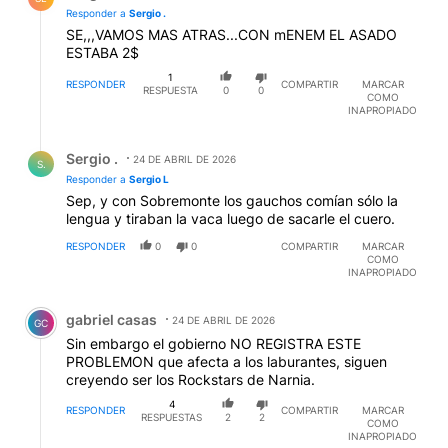
Responder a
Sergio .
SE,,,VAMOS MAS ATRAS...CON mENEM EL ASADO
ESTABA 2$
1
RESPONDER
COMPARTIR
MARCAR
RESPUESTA
0
0
COMO
INAPROPIADO
Respuesta de Sergio ..
Sergio .
24 DE ABRIL DE 2026
S.
Responder a
Sergio L
Sep, y con Sobremonte los gauchos comían sólo la
lengua y tiraban la vaca luego de sacarle el cuero.
RESPONDER
0
0
COMPARTIR
MARCAR
COMO
INAPROPIADO
Comentario de gabriel casas.
gabriel casas
24 DE ABRIL DE 2026
GC
Sin embargo el gobierno NO REGISTRA ESTE
PROBLEMON que afecta a los laburantes, siguen
creyendo ser los Rockstars de Narnia.
4
RESPONDER
COMPARTIR
MARCAR
RESPUESTAS
2
2
COMO
INAPROPIADO