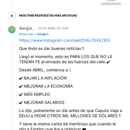
COMO
INAPROPIADO
8 respuestas más antiguas
MOSTRAR RESPUESTAS MÁS ANTIGUAS
8
Respuesta de Sergio ..
Sergio .
24 DE ABRIL DE 2026
S.
Responder a
Sergio L
https://www.instagram.com/reel/DXEc7bVkZR2/
Que lindo es dar buenas noticias ‼️
Llegó el momento, esto es PARA LOS QUE NO LE
TENÍAN FE al enviado de las fuerzas del cielo ✔️
Desde ABRIL, comienza a ⤵️
✔️ BAJAR LA INFLACIÓN
✔️ MEJORAR LA ECONOMÍA
✔️ MÁS EMPLEO
✔️ MEJORAR SALARIOS
Lo dijo, justamente un día antes de que Caputo viaje a
EEUU a PEDIR OTROS MIL MILLONES DE DÓLARES ‼️
Y tiene la misma carita de mentiroso que cuando le
dijo a Fantino que iba a dolarizar ❤️