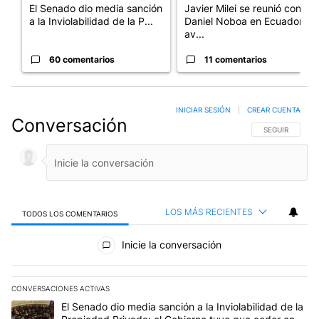
El Senado dio media sanción
Javier Milei se reunió con
a la Inviolabilidad de la P...
Daniel Noboa en Ecuador y
av...
60 comentarios
11 comentarios
INICIAR SESIÓN
|
CREAR CUENTA
Conversación
SIGA ESTA CO
SEGUIR
LOS MÁS RECIENTES
TODOS LOS COMENTARIOS
Todos los comentarios
Inicie la conversación
CONVERSACIONES ACTIVAS
Este listado muestra los artículos con más comentarios en los últim
Un artículo de tendencia con el título "El Senado dio media sanci
El Senado dio media sanción a la Inviolabilidad de la